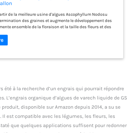
Gallon
artir de la meilleure usine d'algues Ascophyllum Nodosu
germination des graines et augmente le développement des
ente ensemble de la floraison et la taille des fleurs et des
age le stress dans les plantes causées par des conditions
ues extrêmes. L'un des aliments d'origine végétale « Miracle »
rs été à la recherche d’un engrais qui pourrait répondre
s. L’engrais organique d’algues de varech liquide de GS
 produit, disponible sur Amazon depuis 2014, a su se
 Il est compatible avec les légumes, les fleurs, les
nstaté que quelques applications suffisent pour redonner