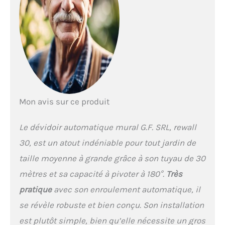
de bloquer le tuyau dans
la position la plus pratique
et près du point d’arrosage
Slow return: il assure un
ré-enroulement lent et
sans à-coups du tuyau
Safety block: système de
sécurité “anti-extraction”
accidentelle du pivot
Mon avis sur ce produit
Le dévidoir automatique mural G.F. SRL, rewall
30, est un atout indéniable pour tout jardin de
taille moyenne à grande grâce à son tuyau de 30
mètres et sa capacité à pivoter à 180°.
Très
pratique
avec son enroulement automatique, il
se révèle robuste et bien conçu. Son installation
est plutôt simple, bien qu’elle nécessite un gros