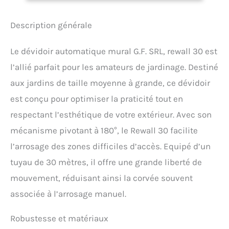
l’arrosage : 30 mètres de
tuyau renforcé 1/2", nez de
robinet, lance réglable;
Description générale
raccord ouvert soft touch
1/2 , tuyau nourrice 1,5
Le dévidoir automatique mural G.F. SRL, rewall 30 est
mètres 1/2 , raccord
aquastop soft touch ½.
l’allié parfait pour les amateurs de jardinage. Destiné
Stop anywhere: il permet
aux jardins de taille moyenne à grande, ce dévidoir
de bloquer le tuyau dans
la position la plus pratique
est conçu pour optimiser la praticité tout en
et près du point d’arrosage
respectant l’esthétique de votre extérieur. Avec son
Slow return: il assure un
mécanisme pivotant à 180°, le Rewall 30 facilite
ré-enroulement lent et
sans à-coups du tuyau
l’arrosage des zones difficiles d’accès. Equipé d’un
Safety block: système de
tuyau de 30 mètres, il offre une grande liberté de
sécurité “anti-extraction”
accidentelle du pivot
mouvement, réduisant ainsi la corvée souvent
associée à l’arrosage manuel.
Robustesse et matériaux