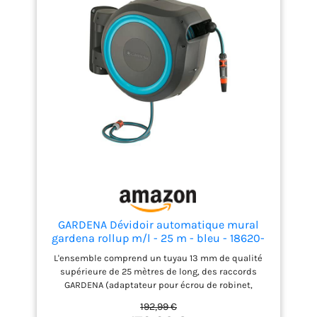
de bloquer le tuyau dans
la position la plus pratique
et près du point d’arrosage
Slow return: il assure un
ré-enroulement lent et
sans à-coups du tuyau
Safety block: système de
sécurité “anti-extraction”
accidentelle du pivot
GARDENA Dévidoir automatique mural
gardena rollup m/l - 25 m - bleu - 18620-
20
L'ensemble comprend un tuyau 13 mm de qualité
supérieure de 25 mètres de long, des raccords
GARDENA (adaptateur pour écrou de robinet,
connecteur de tuyau et raccord de tuyau d'arrêt
192,99 €
d'eau), un raccord de tuyau de 1,5 mètre pour