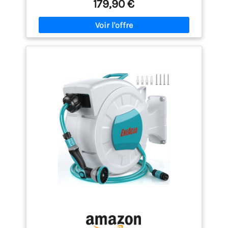
179,90 €
atteindre le robinet, un support facile à installer (y
compris le gabarit) et une buse de pulvérisation
réglable GARDENA Pratique : Les buses, les
baguettes et les brosses de lavage peuvent être
accrochées et rangées sur le support mural, tandis
que le boîtier à tuyaux est protégé des intempéries
grâce à une protection UV et à des matériaux
résistants au gel Le rangement pour tuyaux de
haute qualité de Gardena vous offre une garantie de
cinq ans