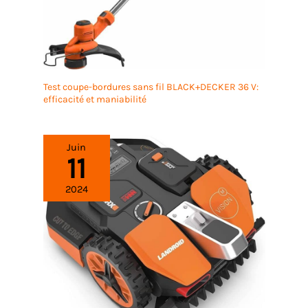
Test coupe-bordures sans fil BLACK+DECKER 36 V:
efficacité et maniabilité
Juin
11
2024