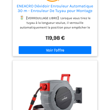
ENEACRO Dévidoir Enrouleur Automatique
30 m - Enrouleur De Tuyau pour Montage
Mural avec Pistolet à eau 10 fonctions -
【VERROUILLAGE LIBRE】Lorsque vous tirez le
Pivotant à 180°
tuyau à la longueur voulue, il verrouille
automatiquement la position pour empêcher le
tuyau de se rétracter, et il n'y a pas de longueur
119,98 €
supplémentaire pour apporter des plis et des
enchevêtrements, il est donc plus pratique
d'utiliser de l'eau.
【SYSTÈME D'ENROULEMENT
AUTOMATIQUE STABLE】. Tirez doucement sur le
tuyau, l'enrouleur de tuyau d'eau se rembobinera
automatiquement. Le système unique
d'enroulement et de guidage peut rembobiner le
tuyau proprement sans aucun pli.
【TUYAU
D'ARROSAGE DE HAUTE QUALITÉ】. Le tuyau résistant
à l'abrasion garantit que l'enrouleur est étanche et
durable. Le tuyau rétractable de 30M a passé le test
de pression de 13bar et le test de pression
d'éclatement de 40bar.
【FACILE À MONTER ET À
DÉMONTER】. Montez l'enrouleur de tuyau sur le
mur avec seulement le support pivotant à 180
degrés et quelques vis. Grâce au système de