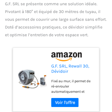
G.F. SRL se présente comme une solution idéale.
Pivotant à 180° et équipé de 30 mètres de tuyau, il
vous permet de couvrir une large surface sans effort.
Doté d’accessoires pratiques, ce dévidoir simplifie
et optimise l’entretien de votre espace vert.
G.F. SRL, Rewall 30,
Dévidoir
Automatique Mural,
Fixé au mur, il permet de
pour arroser Les
ré-enrouler
Jardins de Taille
automatiquement et
Moyenne à Grande,
facilement le tuyau sans
pivotant à 180°, avec
aucun effort Complet
3O mètres de Tuyau,
d’accessoires pour
équipé d'accessoires.