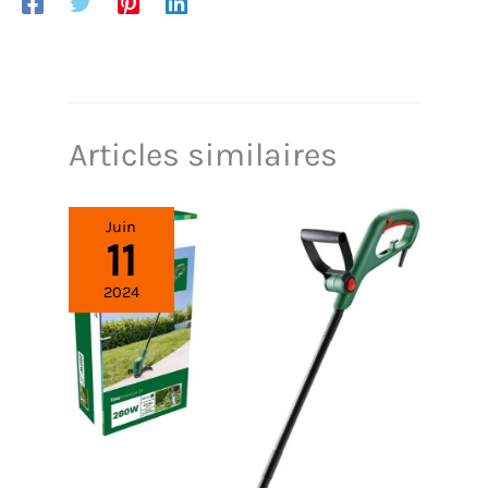
l'enrouleur de tuyau a des dimensions compactes
de 58 x 25 x 39 cm et ne pèse que 12 kg.
Articles similaires
Juin
11
2024