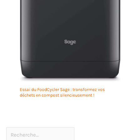
Essai du FoodCycler Sage : transformez vos
déchets en compost silencieusement !