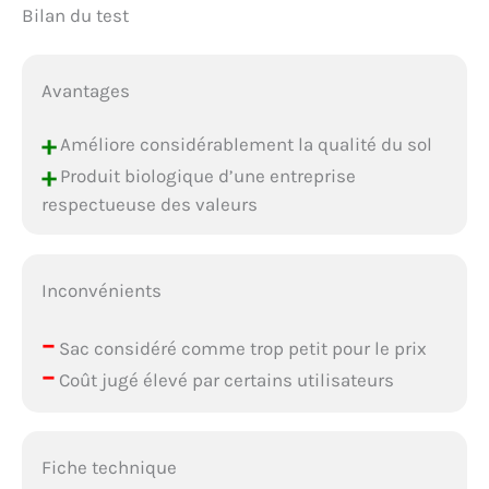
mélange offre des plantes
Bilan du test
prospères et une planète
plus verte. Tailles
polyvalentes et pratiques :
Avantages
disponible en sacs de 2
litres, 4 litres et 1 sac de
+
pied cube, parfait pour
Améliore considérablement la qualité du sol
tout, des plantes
+
Produit biologique d’une entreprise
d'intérieur aux plates-
respectueuse des valeurs
bandes surélevées
d'extérieur. Idéal comme
terreau pour légumes, terre
biologique pour potager
Inconvénients
ou terreau riche en
nutriments pour les
–
cultures exceptionnelles.
Sac considéré comme trop petit pour le prix
Que vous cultiviez des
–
Coût jugé élevé par certains utilisateurs
herbes dans des
conteneurs (excellent
comme terreau pour les
herbes) ou que vous
Fiche technique
enrichiez des parterres de