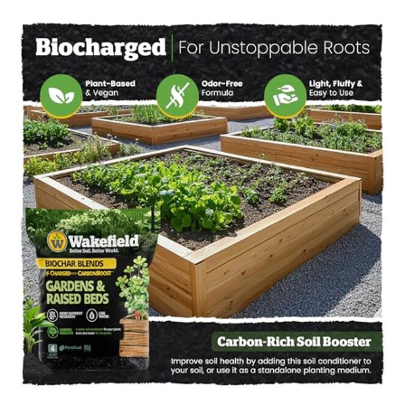
d'ingrédients
renouvelables à base de
plantes et d'une
technologie innovante de
piégeage du carbone, cette
terre de jardin surélevée
biologique améliore la
croissance des plantes
tout en réduisant l'impact
environnemental. Parfait
comme terreau pour
enrichir les jardins ou
comme sol végétal pour
des cultures plus saines.
Que vous ayez besoin de
terreau extérieur pour
conteneurs, de terre de
jardin riche en nutriments
pour l'aménagement
paysager ou d'une
alternative au terreau, ce