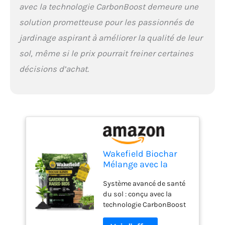
légumes, terre de
avec la technologie CarbonBoost demeure une
plantation pour lits
solution prometteuse pour les passionnés de
d'extérieur ou terre
végétale pour utilisation
jardinage aspirant à améliorer la qualité de leur
dans le jardin. Que vous
sol, même si le prix pourrait freiner certaines
ayez besoin de terre de
jardinage pour les pots,
décisions d’achat.
les plates-bandes
surélevées ou
l'aménagement paysager,
cette tierra para plantas
(terre végétale) de qualité
supérieure assure des
racines solides et une
croissance dynamique.
Wakefield Biochar
Mélange bio-actif de
Mélange avec la
probiotiques et de
technologie
mycorhizes : surchargez
Système avancé de santé
CarbonBoost –
l'écosystème de votre sol
du sol : conçu avec la
Meilleure rétention
avec notre puissant
technologie CarbonBoost
d'eau et de
mélange de mycorhizes et
et le biochar de qualité
nutriments pour le
de probiotiques végétaux.