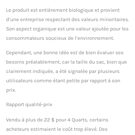
plantation pour lits
d'extérieur ou terre
Le produit est entièrement biologique et provient
végétale pour utilisation
d’une entreprise respectant des valeurs minoritaires.
dans le jardin. Que vous
ayez besoin de terre de
Son aspect organique est une valeur ajoutée pour les
jardinage pour les pots,
consommateurs soucieux de l’environnement.
les plates-bandes
surélevées ou
l'aménagement paysager,
Cependant, une bonne idée est de bien évaluer ses
cette tierra para plantas
besoins préalablement, car la taille du sac, bien que
(terre végétale) de qualité
supérieure assure des
clairement indiquée, a été signalée par plusieurs
racines solides et une
utilisateurs comme étant petite par rapport à son
croissance dynamique.
Mélange bio-actif de
prix.
probiotiques et de
mycorhizes : surchargez
Rapport qualité-prix
l'écosystème de votre sol
avec notre puissant
Vendu à plus de 22 $ pour 4 Quarts, certains
mélange de mycorhizes et
de probiotiques végétaux.
acheteurs estimaient le coût trop élevé. Des
Idéale pour le mélange de