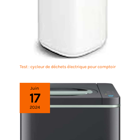
comme terreau pour les
limoneux, ce mélange assure une croissance
herbes) ou que vous
robuste pour toutes vos plantes.
enrichiez des parterres de
jardin avec un sol
limoneux, ce mélange
assure une croissance
robuste pour toutes vos
plantes.
Test : cycleur de déchets électrique pour comptoir
Juin
17
2024