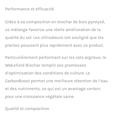
dans le sol surélevé et la
biologique pour
terre de jardin pour les
légumes, jardins et
Performance et efficacité
plates-bandes surélevées,
assurant un
Grâce à sa composition en biochar de bois pyrolysé,
développement robuste
des racines et une vigueur
ce mélange favorise une réelle amélioration de la
supérieure des plantes.
qualité du sol. Les utilisateurs ont souligné que les
Parfait pour améliorer la
fertilité du sol, stimuler la
plantes poussent plus rapidement avec ce produit.
croissance des racines
Rétention supérieure de
Particulièrement performant sur les sols argileux, le
l'eau et des nutriments :
Wakefield Biochar remplit ses promesses
notre formule avancée
bloquant l'humidité réduit
d’optimisation des conditions de culture. Le
les besoins d'arrosage
CarbonBoost permet une meilleure rétention de l’eau
jusqu'à 50 % tout en
augmentant l'absorption
et des nutriments, ce qui est un avantage certain
des engrais, parfaite
pour une croissance végétale saine.
comme terre de jardin
biologique pour les
Qualité et composition
légumes, terre de