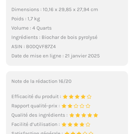
jardin avec un sol
Dimensions : 10,16 x 29,85 x 27,94 cm
limoneux, ce mélange
assure une croissance
Poids : 1,7 kg
robuste pour toutes vos
Volume : 4 Quarts
plantes.
Ingrédients : Biochar de bois pyrolysé
ASIN : B0DQVF87Z4
Date de mise en ligne : 21 janvier 2025
Note de la rédaction 16/20
Efficacité du produit :
Rapport qualité-prix :
Qualité des ingrédients :
Facilité d’utilisation :
Satisfaction générale :