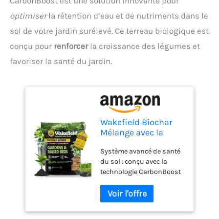
CarbonBoost est une solution innovante pour
optimiser
la rétention d’eau et de nutriments dans le
sol de votre jardin surélevé. Ce terreau biologique est
conçu pour
renforcer
la croissance des légumes et
favoriser la santé du jardin.
Wakefield Biochar
Mélange avec la
technologie
Système avancé de santé
CarbonBoost –
du sol : conçu avec la
Meilleure rétention
technologie CarbonBoost
d'eau et de
et le biochar de qualité
nutriments pour le
supérieure pour optimiser
sol de jardin
l'aération, le compactage
surélevé – Mélange
et l'activité microbienne
ultime de terreau