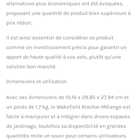
alternatives plus économiques ont été évoquées,
terre surélevée, le compost
de jardin ou la terre de
proposant une quantité de produit bien supérieure à
jardin en vrac pour les
prix réduit.
plates-bandes surélevées,
cette formule stimule la
Il est ainsi essentiel de considérer ce produit
croissance des racines et
l'absorption des
comme un investissement précis pour garantir un
nutriments pour des
apport de haute qualité à vos sols, plutôt qu’une
plantes plus saines. Que
vous ayez besoin de
solution bon marché.
terreau pour plantes
d'extérieur, d'un terreau de
Dimensions et utilisation
qualité supérieure pour les
conteneurs ou de terre
biologique pour les
Avec ses dimensions de 10,16 x 29,85 x 27,94 cm et
plantes d'intérieur, ce
un poids de 1,7 kg, le Wakefield Biochar Mélange est
mélange enrichi
fonctionne comme le
facile à manipuler et à intégrer dans divers espaces
meilleur terreau. Formule
de jardinage, toutefois sa disponibilité en grandes
écologique négative en
quantités reste un souci pour certains utilisateurs.
carbone : fabriquée à partir