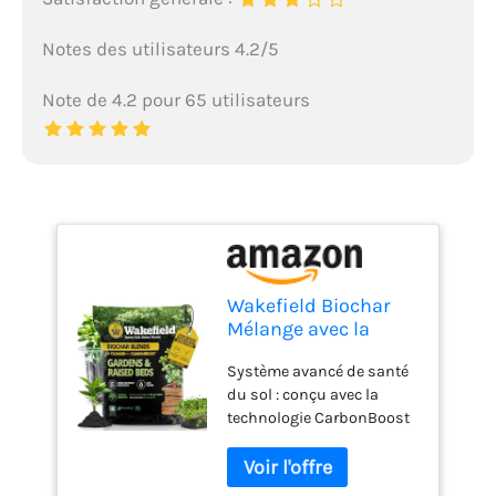
Notes des utilisateurs 4.2/5
Note de 4.2 pour 65 utilisateurs
Wakefield Biochar
Mélange avec la
technologie
Système avancé de santé
CarbonBoost –
du sol : conçu avec la
Meilleure rétention
technologie CarbonBoost
d'eau et de
et le biochar de qualité
nutriments pour le
supérieure pour optimiser
sol de jardin
l'aération, le compactage
surélevé – Mélange