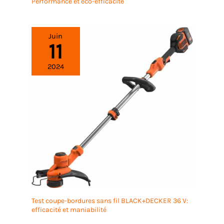
Performance et éco-efficacité
alertes instantanées : Suivez précisément vos
sessions d'arrosage quotidiennes pour ajuster
l'entretien de votre jardin. Ce programmateur WiFi
dispose d'une surveillance d'état 24h/24 et 7j/7 : si
Juin
11
l'appareil se déconnecte ou si la vanne ne
s'ouvre/se ferme pas comme prévu, vous recevrez
immédiatement une notification sur votre
2024
smartphone. Commande vocale intelligente : Ce
programmateur WiFi est compatible avec Alexa et
Google Assistant pour un confort mains libres total.
Lorsque vous avez les mains prises ou que vous
êtes occupé, une simple commande vocale suffit
pour activer ou arrêter l'arrosage. Profitez de la
simplicité de gérer votre jardin à la voix.
Test coupe-bordures sans fil BLACK+DECKER 36 V:
efficacité et maniabilité