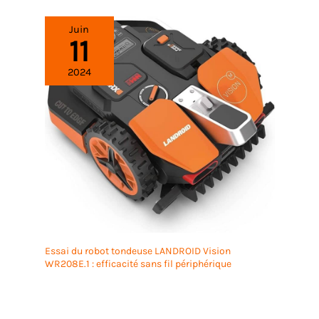
Juin
11
2024
Essai du robot tondeuse LANDROID Vision
WR208E.1 : efficacité sans fil périphérique