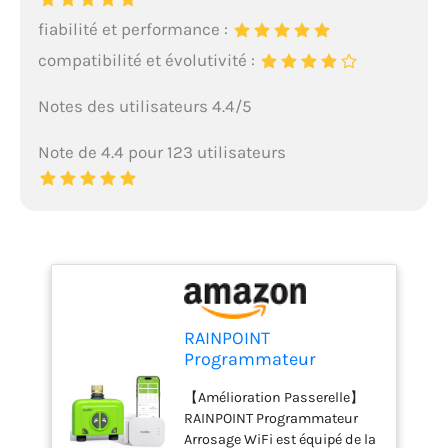
fiabilité et performance :
compatibilité et évolutivité :
Notes des utilisateurs 4.4/5
Note de 4.4 pour 123 utilisateurs
RAINPOINT
Programmateur
Arrosage WiFi 2 Voies
【Amélioration Passerelle】
avec Passerelle
RAINPOINT Programmateur
Ethernet et Entrée en
Arrosage WiFi est équipé de la
Laiton, Smart Minuteur