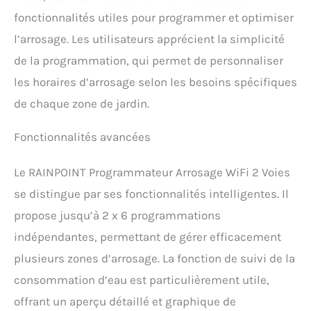
d'arrosage : quotidienne,
fonctionnalités utiles pour programmer et optimiser
jours impairs, jours pairs,
hebdomadaire ou tous les 2 à
l’arrosage. Les utilisateurs apprécient la simplicité
30 jours. Répondez à vos
de la programmation, qui permet de personnaliser
différents besoins d'arrosage
et améliorez l'efficacité de
les horaires d’arrosage selon les besoins spécifiques
l'arrosage. 【Irrigation
de chaque zone de jardin.
Intelligente】Programmateur
Arrosage Automatique Wi-Fi
peut être réglée en fonction de
Fonctionnalités avancées
la météo et synchronisée avec
la météo locale. Elle ajuste
Le RAINPOINT Programmateur Arrosage WiFi 2 Voies
automatiquement le
programme d'arrosage et
se distingue par ses fonctionnalités intelligentes. Il
l'exécute. Par exemple, vous
propose jusqu’à 2 x 6 programmations
pouvez retarder l'arrosage les
jours de pluie, augmenter
indépendantes, permettant de gérer efficacement
l'arrosage en cas de fortes
plusieurs zones d’arrosage. La fonction de suivi de la
chaleurs, etc. Profitez d'une
consommation d’eau est particulièrement utile,
irrigation sans souci,
économisez de l'eau et de
offrant un aperçu détaillé et graphique de
l'argent. 【Télécommande APP