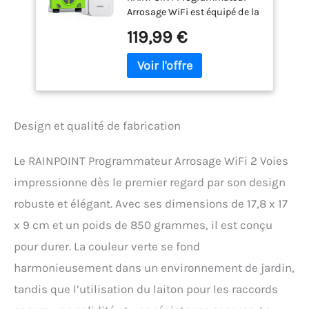
Arrosage WiFi est équipé de la
Laiton, Smart Minuteur
dernière passerelle d'antenne
Arrosage Automatique,
119,99 €
HWG040, compatible Wi-Fi
Commande APP/vocale,
2,4 GHz et connexion par
Retard de
câble Ethernet, réduisant les
Pluie/Manuel, 2x6
interférences, ne se
Plans, pour Jardin
déconnectant pas et offrant
un signal plus stable avec
Design et qualité de fabrication
une distance de
transmission allant jusqu'à
150 m. Une passerelle Wi-Fi
Le RAINPOINT Programmateur Arrosage WiFi 2 Voies
permet de coupler jusqu'à 4
impressionne dès le premier regard par son design
programmateurs B-HTV245
(B0DS2J5JGM/B0DS2DX4PQ).
robuste et élégant. Avec ses dimensions de 17,8 x 17
【Amélioration
x 9 cm et un poids de 850 grammes, il est conçu
Performances】WiFi
Minuteur Arrosage
pour durer. La couleur verte se fond
Automatique utilise une
harmonieusement dans un environnement de jardin,
vanne à bobine, offrant un
débit d'eau plus important et
tandis que l’utilisation du laiton pour les raccords
plus fluide que les vannes