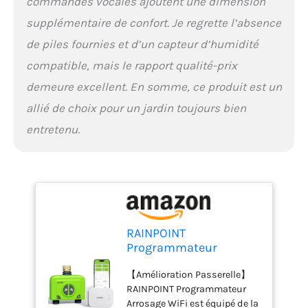
commandes vocales ajoutent une dimension
hebdomadaire ou tous les 2 à
supplémentaire de confort. Je regrette l’absence
30 jours. Répondez à vos
différents besoins d'arrosage
de piles fournies et d’un capteur d’humidité
et améliorez l'efficacité de
compatible, mais le rapport qualité-prix
l'arrosage. 【Irrigation
demeure excellent. En somme, ce produit est un
Intelligente】Programmateur
Arrosage Automatique Wi-Fi
allié de choix pour un jardin toujours bien
peut être réglée en fonction de
entretenu.
la météo et synchronisée avec
la météo locale. Elle ajuste
automatiquement le
programme d'arrosage et
l'exécute. Par exemple, vous
pouvez retarder l'arrosage les
jours de pluie, augmenter
l'arrosage en cas de fortes
RAINPOINT
chaleurs, etc. Profitez d'une
Programmateur
irrigation sans souci,
Arrosage WiFi 2 Voies
économisez de l'eau et de
【Amélioration Passerelle】
avec Passerelle
l'argent. 【Télécommande APP
RAINPOINT Programmateur
Ethernet et Entrée en
et Commande Vocale
Arrosage WiFi est équipé de la
Laiton, Smart Minuteur