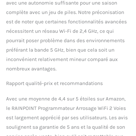
avec une autonomie suffisante pour une saison
d'eau sur 30 jours/12
derniers mois et analyse la
complète avec un jeu de piles. Notre préconisation
consommation
est de noter que certaines fonctionnalités avancées
quotidienne/mensuelle ainsi
que la durée d'utilisation.
nécessitent un réseau Wi-Fi de 2,4 GHz, ce qui
Vous pouvez ainsi élaborer et
pourrait poser problème dans des environnements
ajuster votre plan d'arrosage
en fonction de la
préférant la bande 5 GHz, bien que cela soit un
consommation. 【Fonction
inconvénient relativement mineur comparé aux
Rappel D'alarme Temps Réel】
Minuteur Arrosage WiFi grâce
nombreux avantages.
à la surveillance du débit 24h,
vous serez averti en temps
Rapport qualité-prix et recommandations
réel via l'application en cas de
panne de vanne ou de
Avec une moyenne de 4,4 sur 5 étoiles sur Amazon,
batterie faible. Vous pouvez
également consulter l'état de
le RAINPOINT Programmateur Arrosage WiFi 2 Voies
l'appareil (en ligne/signal
est largement apprécié par ses utilisateurs. Les avis
faible/hors ligne) à tout
moment via l'application.
soulignent sa garantie de 5 ans et la qualité de son
Évitez ainsi l'interruption des