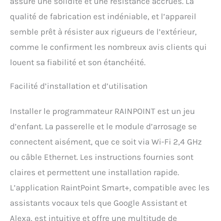
assure une solidité et une résistance accrues. La
ordinaires. L'entrée d'eau 100
% laiton résiste à une
qualité de fabrication est indéniable, et l’appareil
pression d'eau plus élevée,
semble prêt à résister aux rigueurs de l’extérieur,
prévient l'usure du filetage et
comme le confirment les nombreux avis clients qui
les fuites, et est durable. La
conception étanche IP65 est
louent sa fiabilité et son étanchéité.
plus résistante aux
intempéries et offre une durée
Facilité d’installation et d’utilisation
de vie plus longue. 【Diverses
Options D'arrosage】Smart
Programmateur Aarrosage est
Installer le programmateur RAINPOINT est un jeu
équipé de 2 vannes
d’enfant. La passerelle et le module d’arrosage se
d'arrosage indépendantes,
chacune pouvant configurer
connectent aisément, que ce soit via Wi-Fi 2,4 GHz
jusqu'à 6 programmes. Il
ou câble Ethernet. Les instructions fournies sont
propose 3 modes d'arrosage :
arrosage normal (1 min à 12
claires et permettent une installation rapide.
h), arrosage par intervalles (1
L’application RaintPoint Smart+, compatible avec les
seconde à 60 minutes) et
trempage cyclique (1 minute à
assistants vocaux tels que Google Assistant et
12 heures). 5 fréquences
Alexa, est intuitive et offre une multitude de