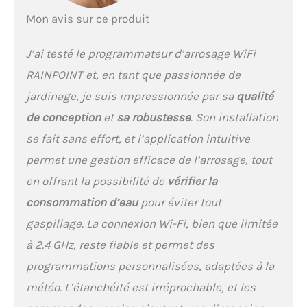
% laiton résiste à une
Mon avis sur ce produit
pression d'eau plus élevée,
prévient l'usure du filetage et
les fuites, et est durable. La
J’ai testé le programmateur d’arrosage WiFi
conception étanche IP65 est
RAINPOINT et, en tant que passionnée de
plus résistante aux
intempéries et offre une durée
jardinage, je suis impressionnée par sa
qualité
de vie plus longue. 【Diverses
de conception
et
sa robustesse
. Son installation
Options D'arrosage】Smart
Programmateur Aarrosage est
se fait sans effort, et l’application intuitive
équipé de 2 vannes
permet une gestion efficace de l’arrosage, tout
d'arrosage indépendantes,
chacune pouvant configurer
en offrant la possibilité de
vérifier la
jusqu'à 6 programmes. Il
consommation d’eau
pour éviter tout
propose 3 modes d'arrosage :
arrosage normal (1 min à 12
gaspillage. La connexion Wi-Fi, bien que limitée
h), arrosage par intervalles (1
à 2.4 GHz, reste fiable et permet des
seconde à 60 minutes) et
trempage cyclique (1 minute à
programmations personnalisées, adaptées à la
12 heures). 5 fréquences
météo. L’étanchéité est irréprochable, et les
d'arrosage : quotidienne,
jours impairs, jours pairs,