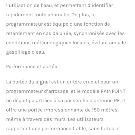
l’utilisation de l’eau, et permettant d’identifier
et Commande Vocale
Intelligente】Utilisez
rapidement toute anomalie. De plus, le
l'application RainPoint pour
programmateur est équipé d’une fonction de
contrôler à distance le
système d'arrosage, à la
retardement en cas de pluie, synchronisée avec les
maison ou en déplacement,
conditions météorologiques locales, évitant ainsi le
afin de garantir un
fonctionnement stable de
gaspillage d’eau.
l'arrosage même en
déplacement. Compatible
Performance et portée
avec Alexa et Google
Assistant, commandes
vocales : libérez vos mains
La portée du signal est un critère crucial pour un
pour l'utiliser. Prise en charge
programmateur d’arrosage, et le modèle RAINPOINT
du retardement des
ne déçoit pas. Grâce à sa passerelle d’antenne RF, il
précipitations et de l'arrosage
manuel. 【Surveillance Débit
offre une portée impressionnante de 150 mètres,
D'eau】Programmateur
même à travers des murs. Les utilisateurs
Irrigation intègre un
débitmètre haute précision
rapportent une performance fiable, sans fuites et
qui analyse la consommation