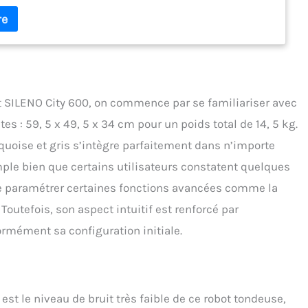
recise: Navigateur expérimenté qui gère même les passages
s coins exigus grâce à la fonction CorridorCut Auto Weather &
ctionne par tous les temps, même sous la pluie, et sur des
ciles. En outre, il est lavable par projection d'eau, donc très
toyer Contenu: 1 x tondeuse-robot SILENO city 600 m², 1 x
art, 1 x station de charge, 200 m de câble de délimitation, 4 x
 5 x bornes de connexion, 200 crochets
 SILENO City 600, on commence par se familiariser avec
 : 59, 5 x 49, 5 x 34 cm pour un poids total de 14, 5 kg.
quoise et gris s’intègre parfaitement dans n’importe
imple bien que certains utilisateurs constatent quelques
 de paramétrer certaines fonctions avancées comme la
 Toutefois, son aspect intuitif est renforcé par
ormément sa configuration initiale.
est le niveau de bruit très faible de ce robot tondeuse,