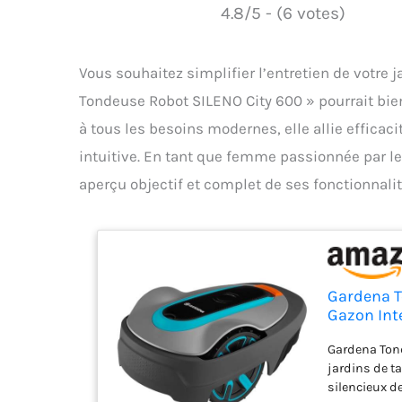
4.8/5 - (6 votes)
Vous souhaitez simplifier l’entretien de votre 
Tondeuse Robot SILENO City 600 » pourrait bien
à tous les besoins modernes, elle allie efficac
intuitive. En tant que femme passionnée par le 
aperçu objectif et complet de ses fonctionnalit
Gardena T
Gazon Int
programma
Gardena Tond
FR/NL (15
jardins de ta
silencieux de