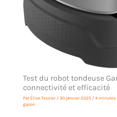
Test du robot tondeuse Ga
connectivité et efficacité
Par
Élise Tessier
/
30 janvier 2025
/
4 minutes 
gazon