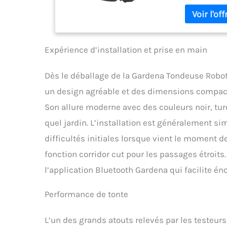
pelouse AI-p
étroits et le
Terrain: Fon
terrains diffi
simple à net
Expérience d’installation et prise en main
passerelle sm
connecteurs,
Dès le déballage de la Gardena Tondeuse Robot
un design agréable et des dimensions compactes
Son allure moderne avec des couleurs noir, tur
quel jardin. L’installation est généralement s
difficultés initiales lorsque vient le moment
fonction corridor cut pour les passages étroits.
l’application Bluetooth Gardena qui facilite én
Performance de tonte
L’un des grands atouts relevés par les testeurs 