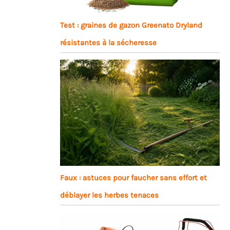
Test : graines de gazon Greenato Dryland
résistantes à la sécheresse
Faux : astuces pour faucher sans effort et
déblayer les herbes tenaces