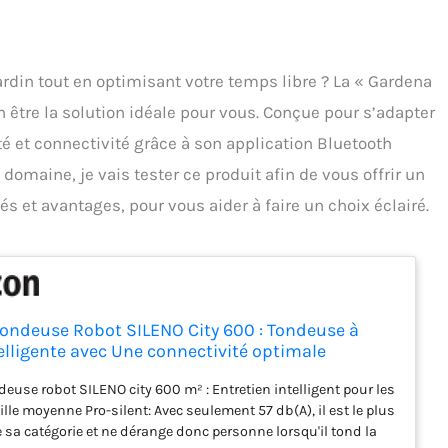
jardin tout en optimisant votre temps libre ? La « Gardena
 être la solution idéale pour vous. Conçue pour s’adapter
ité et connectivité grâce à son application Bluetooth
domaine, je vais tester ce produit afin de vous offrir un
és et avantages, pour vous aider à faire un choix éclairé.
ondeuse Robot SILENO City 600 : Tondeuse à
elligente avec Une connectivité optimale
ble avec l'appli Bluetooth Gardena, Version
euse robot SILENO city 600 m² : Entretien intelligent pour les
010-26)
ille moyenne Pro-silent: Avec seulement 57 db(A), il est le plus
 sa catégorie et ne dérange donc personne lorsqu'il tond la