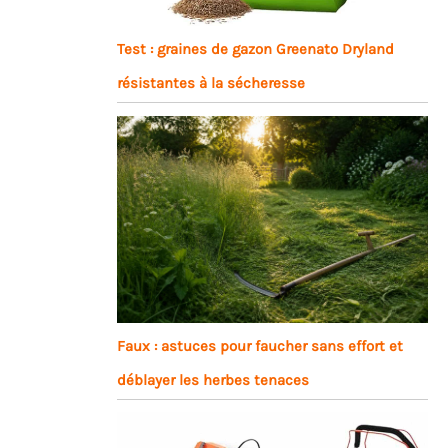
Test : graines de gazon Greenato Dryland
résistantes à la sécheresse
Faux : astuces pour faucher sans effort et
déblayer les herbes tenaces