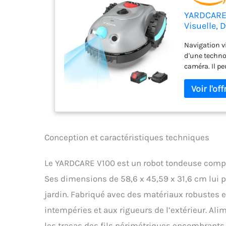
YARDCARE 
Visuelle, 
avec Batt
Navigation vi
d'une techno
caméra. Il pe
dites adieu à
délimitation
Remplacez si
de coupe flo
durables (3 
cm et la hau
Conception et caractéristiques techniques
Pour des hau
tailler manue
que la tondeu
Le YARDCARE V100 est un robot tondeuse comp
immédiatemen
Ses dimensions de 58,6 x 45,59 x 31,6 cm lui 
vous pouvez 
Moteur sans 
jardin. Fabriqué avec des matériaux robustes en
robot équipé
intempéries et aux rigueurs de l’extérieur. Alim
de vie plus l
les tracas des fils périmétriques encombrants g