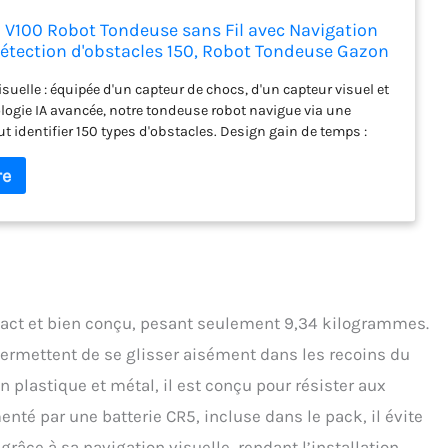
V100 Robot Tondeuse sans Fil avec Navigation
Détection d'obstacles 150, Robot Tondeuse Gazon
erie, Peigne à Herbe, Lames de Rechange
suelle : équipée d'un capteur de chocs, d'un capteur visuel et
logie IA avancée, notre tondeuse robot navigue via une
ut identifier 150 types d'obstacles. Design gain de temps :
 l'installation fastidieuse et fastidieuse des câbles de
. Les prises extérieures ne sont pas non plus nécessaires.
mplement la batterie à temps (avec batterie de 4 Ah). Disque
ttant : le robot tondeuse YARDCARE est livré avec 3 lames
lames de rechange incluses). Il a une largeur de coupe de 16
teur du disque de coupe peut être réglée de 20 mm à 60 mm.
teurs d'herbe supérieures à 65 mm, il est recommandé de la
llement au préalable. Plusieurs fonctions de sécurité : dès
se à gazon est soulevée, le capteur d'inclinaison arrête
act et bien conçu, pesant seulement 9,34 kilogrammes.
t les lames. Avec l'interrupteur d'arrêt d'urgence équipé,
permettent de se glisser aisément dans les recoins du
rapidement arrêter la tondeuse robot en cas d'urgence.
balais : par rapport aux moteurs à balais, notre tondeuse
 plastique et métal, il est conçu pour résister aux
e d'un moteur sans balais offre plus de puissance, une durée
enté par une batterie CR5, incluse dans le pack, il évite
ongue et une durée de vie plus longue.
râce à sa navigation visuelle, rendant l’installation