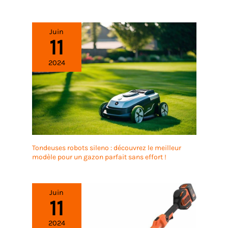
Juin
11
2024
Tondeuses robots sileno : découvrez le meilleur
modèle pour un gazon parfait sans effort !
Juin
11
2024