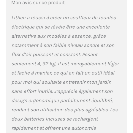
Mon avis sur ce produit
garantissent des
performances maximales
Litheli a réussi à créer un souffleur de feuilles
et une durée de
fonctionnement plus
électrique qui se révèle être une excellente
longue et stable.
alternative aux modèles à essence, grâce
【Technologie de
turbocompresseur
notamment à son faible niveau sonore et son
innovante】: les
flux d’air puissant et constant. Pesant
souffleurs de jardin
offrent des performances
seulement 4, 62 kg, il est incroyablement léger
de turbocompresseur de
et facile à manier, ce qui en fait un outil idéal
pointe. En plus d'utiliser la
technologie de
pour moi qui souhaite entretenir mon jardin
turbocompresseur
sans effort inutile. J’apprécie également son
conventionnelle dans le
moteur, une technologie
design ergonomique parfaitement équilibré,
innovante de
rendant son utilisation des plus agréables. Les
turbocompresseur est
également utilisée en
deux batteries incluses se rechargent
sortie. Cette technologie
rapidement et offrent une autonomie
consomme moins