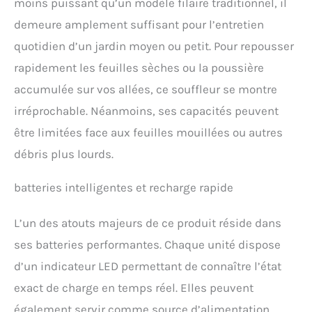
également utilisée en
moins puissant qu’un modèle filaire traditionnel, il
sortie. Cette technologie
demeure amplement suffisant pour l’entretien
consomme moins
d'énergie tout en générant
quotidien d’un jardin moyen ou petit. Pour repousser
simultanément un flux
rapidement les feuilles sèches ou la poussière
d'air plus élevé pour
accumulée sur vos allées, ce souffleur se montre
maximiser les
performances de l'air. Un
irréprochable. Néanmoins, ses capacités peuvent
refroidisseur en forme de
être limitées face aux feuilles mouillées ou autres
nid d'abeille au fond
améliore l'efficacité du
débris plus lourds.
refroidissement. 【Léger et
pratique】: le souffleur
batteries intelligentes et recharge rapide
électrique ne pèse que 2,7
kg sans batterie et
dispose d'une poignée de
L’un des atouts majeurs de ce produit réside dans
soutien pour une
ses batteries performantes. Chaque unité dispose
répartition plus équilibrée
du poids. Il peut être
d’un indicateur LED permettant de connaître l’état
facilement utilisé d'une
exact de charge en temps réel. Elles peuvent
seule main par des
adultes. Le souffleur à
également servir comme source d’alimentation