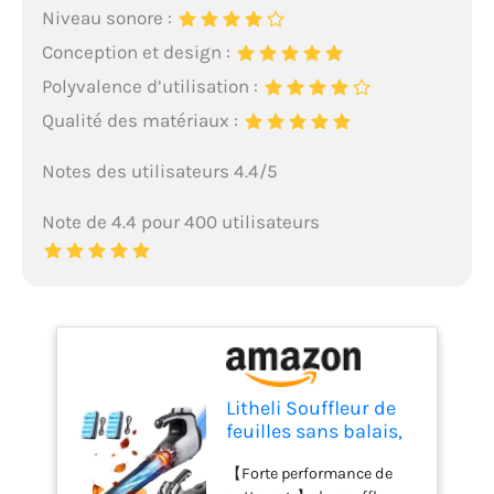
Niveau sonore :
Conception et design :
Polyvalence d’utilisation :
Qualité des matériaux :
Notes des utilisateurs 4.4/5
Note de 4.4 pour 400 utilisateurs
Litheli Souffleur de
feuilles sans balais,
180 km/h 15,85
【Forte performance de
m³/min avec