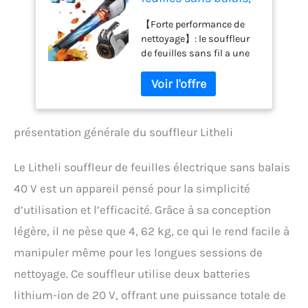
180 km/h 15,85
【Forte performance de
m³/min avec
nettoyage】: le souffleur
turbocompresseur,
de feuilles sans fil a une
40 V (2 x 20 V) sans
vitesse d'air de 180 km/h
fil pour souffler les
et un débit d'air de 15,83
feuilles, la poussière,
m³/min. Le ventilateur
la neige, les débris,
peut générer un puissant
avec 2 batteries 4,0
flux d'air pour enlever les
Ah
présentation générale du souffleur Litheli
feuilles sèches et
humides, l'herbe coupée,
Le Litheli souffleur de feuilles électrique sans balais
etc. ou séchez rapidement
votre voiture sans vous
40 V est un appareil pensé pour la simplicité
baisser. 【Moteur sans
d’utilisation et l’efficacité. Grâce à sa conception
balais】 : le souffleur de
feuilles sans fil utilise un
légère, il ne pèse que 4, 62 kg, ce qui le rend facile à
puissant moteur sans
manipuler même pour les longues sessions de
balais. Par rapport aux
moteurs à balais
nettoyage. Ce souffleur utilise deux batteries
traditionnels, les moteurs
lithium-ion de 20 V, offrant une puissance totale de
sans balais sont plus