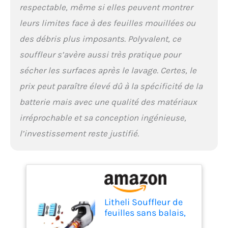
d'énergie tout en générant
respectable, même si elles peuvent montrer
simultanément un flux
leurs limites face à des feuilles mouillées ou
d'air plus élevé pour
maximiser les
des débris plus imposants. Polyvalent, ce
performances de l'air. Un
souffleur s’avère aussi très pratique pour
refroidisseur en forme de
nid d'abeille au fond
sécher les surfaces après le lavage. Certes, le
améliore l'efficacité du
prix peut paraître élevé dû à la spécificité de la
refroidissement. 【Léger et
batterie mais avec une qualité des matériaux
pratique】: le souffleur
électrique ne pèse que 2,7
irréprochable et sa conception ingénieuse,
kg sans batterie et
l’investissement reste justifié.
dispose d'une poignée de
soutien pour une
répartition plus équilibrée
du poids. Il peut être
facilement utilisé d'une
seule main par des
adultes. Le souffleur à
Litheli Souffleur de
feuilles alimenté par
feuilles sans balais,
batterie est conçu de
180 km/h 15,85