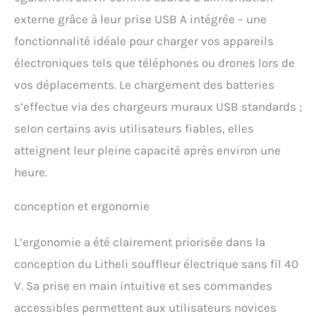
feuilles alimenté par
externe grâce à leur prise USB A intégrée – une
batterie est conçu de
fonctionnalité idéale pour charger vos appareils
façon ergonomique pour
garantir une circulation
électroniques tels que téléphones ou drones lors de
d'air fluide. Il a une
vos déplacements. Le chargement des batteries
résistance plus faible, un
plus grand flux d'air et une
s’effectue via des chargeurs muraux USB standards ;
efficacité plus élevée. Le
selon certains avis utilisateurs fiables, elles
conduit d'air amovible
facilite le rangement
atteignent leur pleine capacité après environ une
compact. 【Contrôle de
heure.
vitesse en continu】 : le
moteur du souffleur à
feuilles alimenté par
conception et ergonomie
batterie peut être réglé en
continu dans la plage de 0
L’ergonomie a été clairement priorisée dans la
à 20 000 tr/min pour
permettre différentes
conception du Litheli souffleur électrique sans fil 40
vitesses de circulation de
V. Sa prise en main intuitive et ses commandes
l'air. Vous pouvez régler la
accessibles permettent aux utilisateurs novices
vitesse du souffleur à