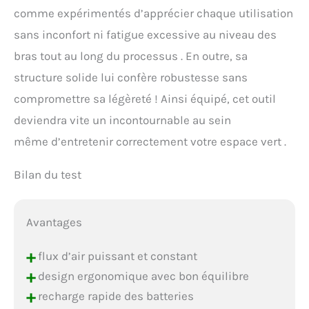
feuilles alimenté par
comme expérimentés d’apprécier chaque utilisation
batterie en tournant
sans inconfort ni fatigue excessive au niveau des
continuellement la roue,
permettant une sélection
bras tout au long du processus . En outre, sa
optimale de la puissance,
structure solide lui confère robustesse sans
du niveau de bruit et du
temps de fonctionnement
compromettre sa légèreté ! Ainsi équipé, cet outil
pour la tâche à accomplir.
deviendra vite un incontournable au sein
même d’entretenir correctement votre espace vert .
Bilan du test
Avantages
+
flux d’air puissant et constant
+
design ergonomique avec bon équilibre
+
recharge rapide des batteries