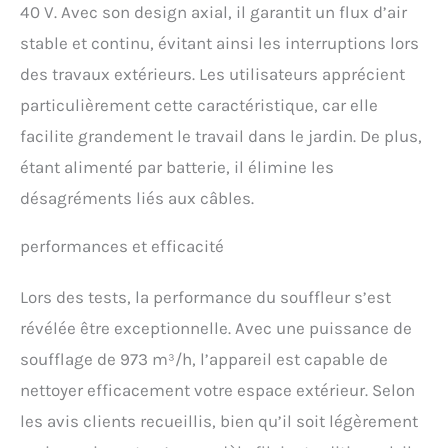
rentables en entretien,
40 V. Avec son design axial, il garantit un flux d’air
plus silencieux et plus
stable et continu, évitant ainsi les interruptions lors
puissants. Ils
garantissent des
des travaux extérieurs. Les utilisateurs apprécient
performances maximales
particulièrement cette caractéristique, car elle
et une durée de
fonctionnement plus
facilite grandement le travail dans le jardin. De plus,
longue et stable.
étant alimenté par batterie, il élimine les
【Technologie de
désagréments liés aux câbles.
turbocompresseur
innovante】: les
souffleurs de jardin
performances et efficacité
offrent des performances
de turbocompresseur de
Lors des tests, la performance du souffleur s’est
pointe. En plus d'utiliser la
technologie de
révélée être exceptionnelle. Avec une puissance de
turbocompresseur
soufflage de 973 m³/h, l’appareil est capable de
conventionnelle dans le
moteur, une technologie
nettoyer efficacement votre espace extérieur. Selon
innovante de
les avis clients recueillis, bien qu’il soit légèrement
turbocompresseur est