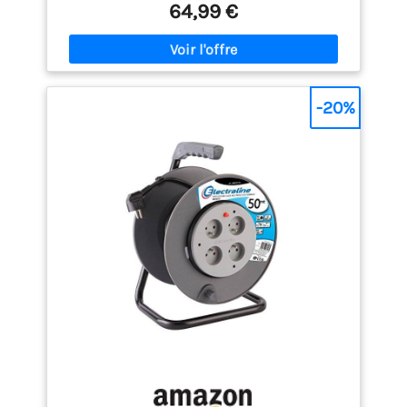
64,99 €
quotidien CONFORT D'UTILISATION MAXIMAL : Grâce à
l enrouleur electrique 20m et à son mécanisme d
enrouleur automatique, le câble se rétracte sans
effort après usage, l enrouleur cable automatique
pivotant à 180 degrés suit vos mouvements et
simplifie chaque tâche de bricolage GÉREZ MIEUX
-20%
VOS RACCORDEMENTS : Idéal près d'un nettoyeur
haute pression ou d'un tuyau arrosage, cet
enrouleur electrique garde vos câbles à portée de
main, sans noeuds ni boucles dangereuses, pour
un poste de travail net, sûr et toujours prêt.
ORGANISEZ ATELIER ET EXTÉRIEUR : En complément
d'un enrouleur tuyau air comprimé ou d'un tuyau
arrosage extensible, cet enrouleur tuyau arrosage
pour câble crée une zone technique claire, limite
les risques de chute et vous fait gagner un temps
précieux à chaque intervention. OPTIMISEZ VOTRE
ZONE TECHNIQUE: À côté d'un devidoir tuyau
arrosage, cet enrouleur compact concentre
alimentation et outils au même endroit, libère
l'espace au sol et vous aide à garder un
environnement de travail propre et professionnel.