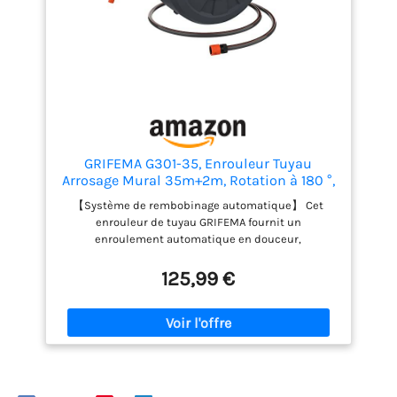
GRIFEMA G301-35, Enrouleur Tuyau
Arrosage Mural 35m+2m, Rotation à 180 °,
Complet avec Pistolet, Raccords, Tuyau et
【Système de rembobinage automatique】 Cet
Support Mural
enrouleur de tuyau GRIFEMA fournit un
enroulement automatique en douceur,
garantissant que le tuyau d'arrosage est
soigneusement enroulé sans plis ni
125,99 €
enchevêtrements. 【Verrouillage de toute
longueur】Lorsque vous tirez sur le tuyau et que
vous vous arrêtez, le verrou est activé et tirez à
nouveau sur le tuyau pour libérer le cycle de
rétraction, de verrouillage et de rétraction. 7000 fois
le test de résistance à la fatigue par rebond, longue
durée de vie. 【Support de montage mural】 Cet