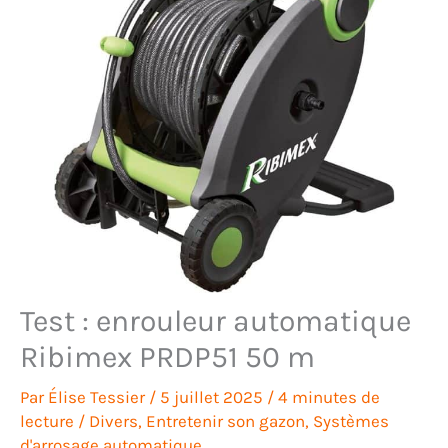
Test : enrouleur automatique
Ribimex PRDP51 50 m
Par
Élise Tessier
/
5 juillet 2025
/
4 minutes de
lecture
/
Divers
,
Entretenir son gazon
,
Systèmes
d'arrosage automatique