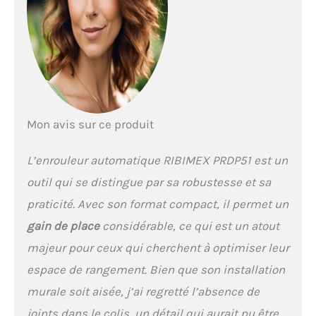
Tuyau PVC 40 m Ø intérieur
12,5 mm fourni d'un
raccord rapide et d'une
lance d'arrosage en
plastique. Arrêt du tuyau
par système d'accroche
sur le tambour. Tuyau de
raccordement 2 m, équipé
de raccords rapides et
Mon avis sur ce produit
d'une prise robinet 20 x 27
(3/4").
L’enrouleur automatique RIBIMEX PRDP51 est un
outil qui se distingue par sa robustesse et sa
praticité. Avec son format compact, il permet un
gain de place
considérable, ce qui est un atout
majeur pour ceux qui cherchent à optimiser leur
espace de rangement. Bien que son installation
murale soit aisée, j’ai regretté l’absence de
joints dans le colis, un détail qui aurait pu être