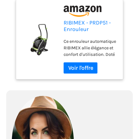
RIBIMEX - PRDP51 -
Enrouleur
automatique 50 m
Ce enrouleur automatique
RIBIMEX allie élégance et
confort d'utilisation. Doté
d'un design moderne, ce
dérouleur offre un grand
confort d'utilisation avec
l'enroulement du tuyau
facilité et sans effort grâce
à la pédale située à l'arrière
de l'appareil et aux roues
qui facilitent les
déplacements. Structure
en acier laqué avec coque
en polypropylène. Poignée
en métal laqué pliable.