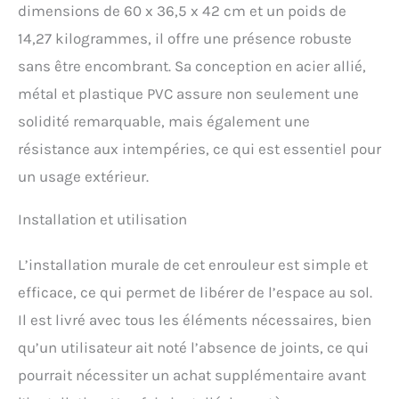
Tuyau PVC 40 m Ø intérieur
dimensions de 60 x 36,5 x 42 cm et un poids de
12,5 mm fourni d'un
14,27 kilogrammes, il offre une présence robuste
raccord rapide et d'une
sans être encombrant. Sa conception en acier allié,
lance d'arrosage en
plastique. Arrêt du tuyau
métal et plastique PVC assure non seulement une
par système d'accroche
solidité remarquable, mais également une
sur le tambour. Tuyau de
raccordement 2 m, équipé
résistance aux intempéries, ce qui est essentiel pour
de raccords rapides et
un usage extérieur.
d'une prise robinet 20 x 27
(3/4").
Installation et utilisation
L’installation murale de cet enrouleur est simple et
efficace, ce qui permet de libérer de l’espace au sol.
Il est livré avec tous les éléments nécessaires, bien
qu’un utilisateur ait noté l’absence de joints, ce qui
pourrait nécessiter un achat supplémentaire avant