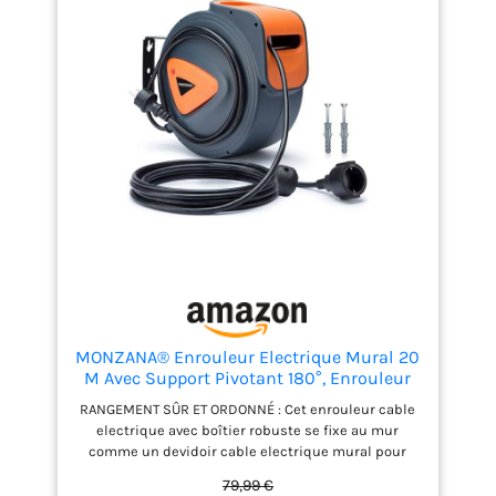
en métal laqué pliable.
Tuyau PVC 40 m Ø intérieur
12,5 mm fourni d'un
raccord rapide et d'une
lance d'arrosage en
plastique. Arrêt du tuyau
par système d'accroche
sur le tambour. Tuyau de
raccordement 2 m, équipé
de raccords rapides et
d'une prise robinet 20 x 27
(3/4").
MONZANA® Enrouleur Electrique Mural 20
M Avec Support Pivotant 180°, Enrouleur
Electrique Automatique Compact Pour
RANGEMENT SÛR ET ORDONNÉ : Cet enrouleur cable
Atelier Et Jardin, Enrouleur Automatique
electrique avec boîtier robuste se fixe au mur
Electrique Avec Protection Surchauffe
comme un devidoir cable electrique mural pour
libérer le sol, protege la rallonge des plis et torsions
79,99 €
et sert d enrouleur mural electrique pratique au