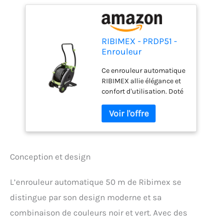
RIBIMEX - PRDP51 -
Enrouleur
automatique 50 m
Ce enrouleur automatique
RIBIMEX allie élégance et
confort d'utilisation. Doté
d'un design moderne, ce
dérouleur offre un grand
confort d'utilisation avec
l'enroulement du tuyau
facilité et sans effort grâce
à la pédale située à l'arrière
Conception et design
de l'appareil et aux roues
qui facilitent les
L’enrouleur automatique 50 m de Ribimex se
déplacements. Structure
en acier laqué avec coque
distingue par son design moderne et sa
en polypropylène. Poignée
combinaison de couleurs noir et vert. Avec des
en métal laqué pliable.