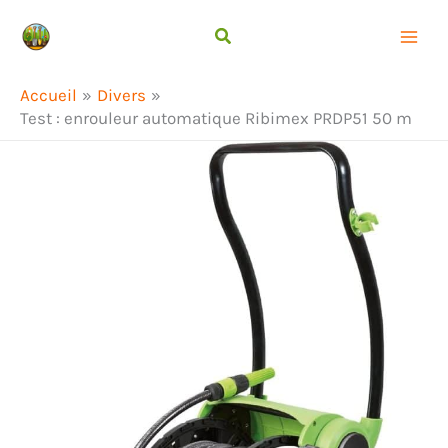
Aller
Rechercher
au
contenu
Accueil
Divers
Test : enrouleur automatique Ribimex PRDP51 50 m