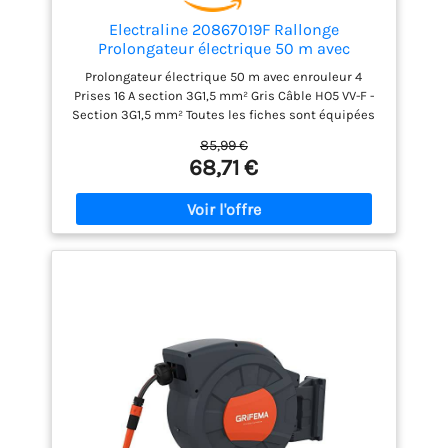
Electraline 20867019F Rallonge
Prolongateur électrique 50 m avec
enrouleur 4 Prises 16 A section 3G1,5 mm²
Prolongateur électrique 50 m avec enrouleur 4
Gris
Prises 16 A section 3G1,5 mm² Gris Câble HO5 VV-F -
Section 3G1,5 mm² Toutes les fiches sont équipées
de protection enfant. Empêche l'introduction de
85,99 €
corps étranger dans la prise. Puissance enroulée
68,71 €
1100W - Puissanc déroulée : 3200W