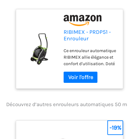
RIBIMEX - PRDP51 -
Enrouleur
automatique 50 m
Ce enrouleur automatique
RIBIMEX allie élégance et
confort d'utilisation. Doté
d'un design moderne, ce
dérouleur offre un grand
confort d'utilisation avec
l'enroulement du tuyau
facilité et sans effort grâce
à la pédale située à l'arrière
Découvrez d’autres enrouleurs automatiques 50 m
de l'appareil et aux roues
qui facilitent les
déplacements. Structure
-19%
en acier laqué avec coque
en polypropylène. Poignée