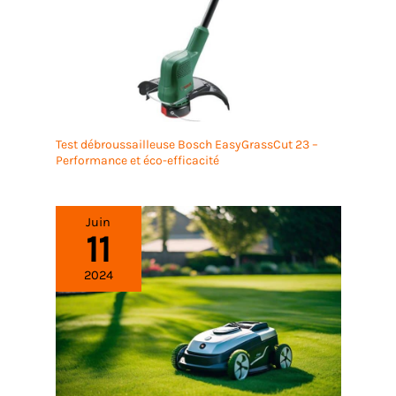
Test débroussailleuse Bosch EasyGrassCut 23 –
Performance et éco-efficacité
Juin
11
2024