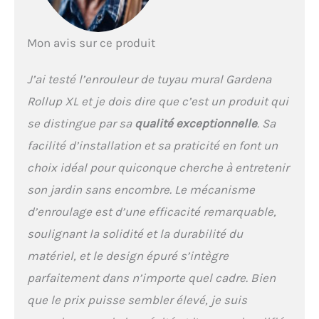
de tourner la manivelle et
de se salir les mains, c'est
ce que les jardiniers
Mon avis sur ce produit
apprécient avec les coffres
pour tuyau muraux
J’ai testé l’enrouleur de tuyau mural Gardena
Gardena. De plus, les
risques de trébuchement
Rollup XL et je dois dire que c’est un produit qui
causés par un tuyau qui
se distingue par sa
qualité exceptionnelle
. Sa
traîne sont évités
Résistant au gel : Grâce à
facilité d’installation et sa praticité en font un
une technologie innovante
choix idéal pour quiconque cherche à entretenir
de protection contre le gel
Gardena, le coffre pour
son jardin sans encombre. Le mécanisme
tuyau mural RollUp XL est
d’enroulage est d’une efficacité remarquable,
protégé contre le gel et
peut donc rester à
soulignant la solidité et la durabilité du
l'extérieur toute l'année
matériel, et le design épuré s’intègre
Livraison : 1x coffre pour
tuyau mural Gardena, 1x
parfaitement dans n’importe quel cadre. Bien
35 m Tuyau de qualité
que le prix puisse sembler élevé, je suis
Gardena (13 mm), 1x tuyau