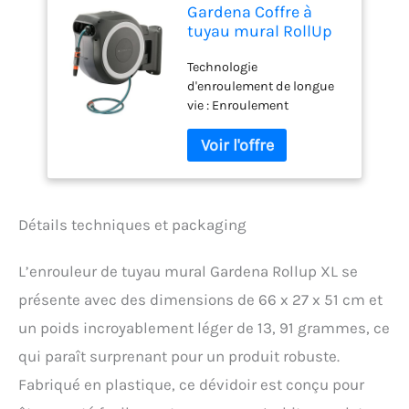
Gardena Coffre à
tuyau mural RollUp
XL (blanc) 35 m:
Technologie
arrosage flexible
d'enroulement de longue
pour les grands
vie : Enroulement
jardins, coffre à
automatique, sûr et fiable
tuyau pivotant, avec
grâce au frein centrifuge et
tuyau de qualité
au guide de tuyau intégré
Gardena de 35 m et
– réenroulement régulier
aide à l'installation
sans risque de nœud ou
(18632-20)
de pliure du tuyau
Détails techniques et packaging
Rangement peu
encombrant et flexible : Le
L’enrouleur de tuyau mural Gardena Rollup XL se
coffre peut être pivoté à
plus de 180° et convient à
présente avec des dimensions de 66 x 27 x 51 cm et
un montage mural :
un poids incroyablement léger de 13, 91 grammes, ce
pulvérisateurs,
douchettes et brosses de
qui paraît surprenant pour un produit robuste.
lavage peuvent être
Fabriqué en plastique, ce dévidoir est conçu pour
rangées à portée de main