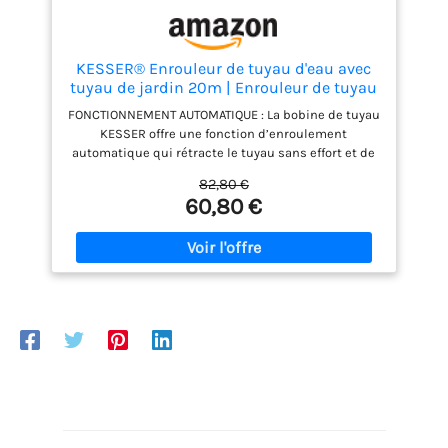
KESSER® Enrouleur de tuyau d'eau avec
tuyau de jardin 20m | Enrouleur de tuyau
d'eau à montage mural | Support mural |
FONCTIONNEMENT AUTOMATIQUE : La bobine de tuyau
Pivotant à 180° et enroulement
KESSER offre une fonction d’enroulement
automatique | Boîte murale pour tuyau
automatique qui rétracte le tuyau sans effort et de
incl
manière peu encombrante. Après utilisation, le
82,80 €
tuyau d'arrosage se rétracte tout seul, ce qui
60,80 €
élimine l'enroulement fastidieux et le risque de
trébuchement causé par les tuyaux qui traînent.
Cela assure un environnement de jardin propre et
bien rangé. 𝟏𝟖𝟎° MÉCANISME DE PIVOT : Grâce au
mécanisme de pivot intégré, le dévidoir de tuyau
peut être tourné à 180°, ce qui permet une liberté de
mouvement et une flexibilité maximales pour
l’arrosage du jardin. Vous pouvez facilement
atteindre n'importe quel coin de votre jardin sans
nouer ni endommager le tuyau. Cela rend l'arrosage
plus efficace et plus confortable. HAUTE QUALITÉ DU
TUYAU EN TISSU PVC : Le tuyau en tissu PVC fourni
est de haute qualité et durable, car il résiste à une