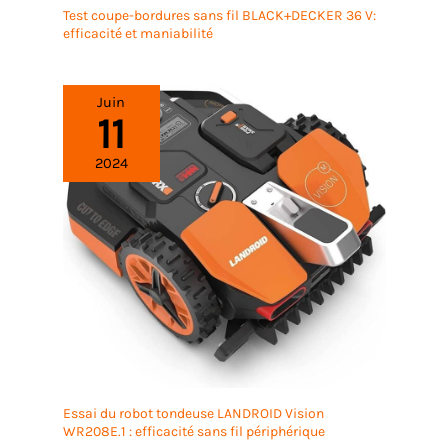
Test coupe-bordures sans fil BLACK+DECKER 36 V:
efficacité et maniabilité
Juin
11
2024
Essai du robot tondeuse LANDROID Vision
WR208E.1 : efficacité sans fil périphérique