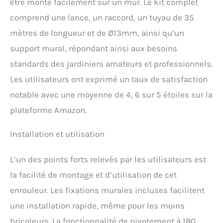
être monté facilement sur un mur. Le kit complet
sur le support mural
Simple et confortable :
comprend une lance, un raccord, un tuyau de 35
Plus besoin de se pencher,
mètres de longueur et de Ø13mm, ainsi qu’un
de tourner la manivelle et
de se salir les mains, c'est
support mural, répondant ainsi aux besoins
ce que les jardiniers
standards des jardiniers amateurs et professionnels.
apprécient avec les coffres
pour tuyau muraux
Les utilisateurs ont exprimé un taux de satisfaction
Gardena. De plus, les
notable avec une moyenne de 4, 6 sur 5 étoiles sur la
risques de trébuchement
causés par un tuyau qui
plateforme Amazon.
traîne sont évités
Résistant au gel : Grâce à
Installation et utilisation
une technologie innovante
de protection contre le gel
Gardena, le coffre pour
L’un des points forts relevés par les utilisateurs est
tuyau mural RollUp XL est
la facilité de montage et d’utilisation de cet
protégé contre le gel et
enrouleur. Les fixations murales incluses facilitent
peut donc rester à
l'extérieur toute l'année
une installation rapide, même pour les moins
Livraison : 1x coffre pour
bricoleurs. La fonctionnalité de pivotement à 180
tuyau mural Gardena, 1x