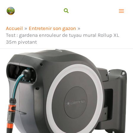
Aller
Rechercher
au
contenu
Accueil
Entretenir son gazon
Test : gardena enrouleur de tuyau mural Rollup XL
35m pivotant