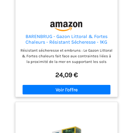
résultat optimal
BARENBRUG - Gazon Littoral & Fortes
Chaleurs - Résistant Sécheresse - 1KG
Résistant sécheresse et embruns : Le Gazon Littoral
& Fortes chaleurs fait face aux contraintes liées à
la proximité de la mer en supportant les sols
drainants, les vents asséchant le sol et les
embruns chargés de sel. Il demande peu d'arrosage
24,09 €
Supportant les fortes chaleurs : Grâce à la Fétuque
élevée, ce mélange saura traverser l’été et reverdir
après. Il s'adapte aux sols filtrants et/ou peu
profonds. Après les stress estivaux, il conservera
ses qualités esthétiques au fil des ans Dense et
régulier toute l’année : La Fétuque élevée à
rhizomes est capable de s’auto-régénérer et de
créer de nouvelles pousses de gazon dans les zones
dégarnies. Le gazon reste bien dense et enraye le
développement des adventives Avec Fétuque élevée