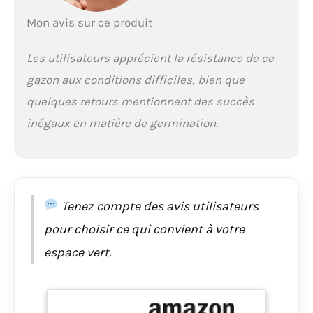
de créer de nouvelles
pousses de gazon
Mon avis sur ce produit
dans les zones
dégarnies. Le gazon
Les utilisateurs apprécient la résistance de ce
reste bien dense et
enraye le
gazon aux conditions difficiles, bien que
développement des
quelques retours mentionnent des succès
adventives Avec
Fétuque élevée
inégaux en matière de germination.
rhizomateuse (RTF) :
Son maillage racinaire
à rhizomes offre une
autoréparation
naturelle. Elle
Tenez compte des avis utilisateurs
recolonise les espaces
vides et résiste à la
pour choisir ce qui convient à votre
sécheresse et aux
espace vert.
fortes chaleurs. Sa
résistance au
piétinement, à
l'arrachement sont
accrues Le conseil du