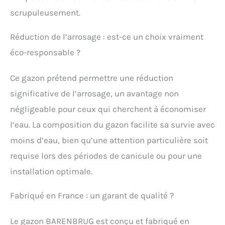
résistance au
scrupuleusement.
piétinement, à
l'arrachement sont
Réduction de l’arrosage : est-ce un choix vraiment
accrues Le conseil du
pro : Dans les zones de
éco-responsable ?
bords de mer, après des
conditions avec un fort
Ce gazon prétend permettre une réduction
vent marin, pensez à
parfaitement rincer votre
significative de l’arrosage, un avantage non
gazon pour un résultat
négligeable pour ceux qui cherchent à économiser
optimal
l’eau. La composition du gazon facilite sa survie avec
moins d’eau, bien qu’une attention particulière soit
requise lors des périodes de canicule ou pour une
installation optimale.
Fabriqué en France : un garant de qualité ?
Le gazon BARENBRUG est conçu et fabriqué en