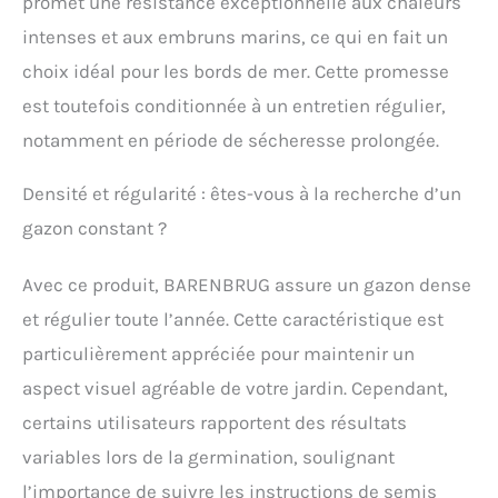
promet une résistance exceptionnelle aux chaleurs
esthétiques au fil des
intenses et aux embruns marins, ce qui en fait un
ans Dense et régulier
toute l’année : La
choix idéal pour les bords de mer. Cette promesse
Fétuque élevée à
est toutefois conditionnée à un entretien régulier,
rhizomes est capable de
s’auto-régénérer et de
notamment en période de sécheresse prolongée.
créer de nouvelles
pousses de gazon dans
Densité et régularité : êtes-vous à la recherche d’un
les zones dégarnies. Le
gazon constant ?
gazon reste bien dense
et enraye le
développement des
Avec ce produit, BARENBRUG assure un gazon dense
adventives Avec Fétuque
et régulier toute l’année. Cette caractéristique est
élevée rhizomateuse
(RTF) : Son maillage
particulièrement appréciée pour maintenir un
racinaire à rhizomes
aspect visuel agréable de votre jardin. Cependant,
offre une autoréparation
naturelle. Elle recolonise
certains utilisateurs rapportent des résultats
les espaces vides et
variables lors de la germination, soulignant
résiste à la sécheresse et
aux fortes chaleurs. Sa
l’importance de suivre les instructions de semis