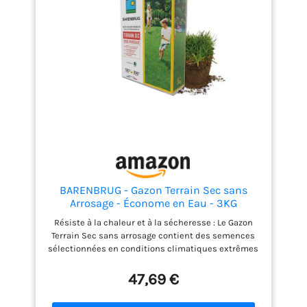
rhizomateuse (RTF) : Son maillage racinaire à
rhizomes offre une autoréparation naturelle. Elle
recolonise les espaces vides et résiste à la
sécheresse et aux fortes chaleurs. Sa résistance au
piétinement, à l'arrachement sont accrues Le
conseil du pro : Dans les zones de bords de mer,
après des conditions avec un fort vent marin,
pensez à parfaitement rincer votre gazon pour un
résultat optimal
BARENBRUG - Gazon Terrain Sec sans
Arrosage - Économe en Eau - 3KG
Résiste à la chaleur et à la sécheresse : Le Gazon
Terrain Sec sans arrosage contient des semences
sélectionnées en conditions climatiques extrêmes
pour résister à un été chaud et sec. Après les stress
estivaux, il retrouvera sa densité et sa finesse Forte
47,69 €
réduction de l’arrosage : Particulièrement économe
en eau, les premières pluies d'automne suffiront