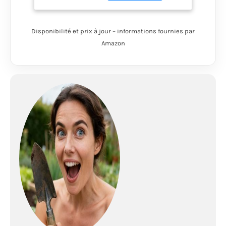
drainants, les vents
asséchant le sol et les
embruns chargés de
Disponibilité et prix à jour – informations fournies par
sel. Il demande peu
Amazon
d'arrosage Supportant
les fortes chaleurs :
Grâce à la Fétuque
élevée, ce mélange
saura traverser l’été et
reverdir après. Il
s'adapte aux sols
filtrants et/ou peu
profonds. Après les
stress estivaux, il
conservera ses
qualités esthétiques
au fil des ans Dense et
régulier toute l’année :
La Fétuque élevée à
rhizomes est capable
de s’auto-régénérer et