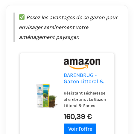
Pesez les avantages de ce gazon pour
envisager sereinement votre
aménagement paysager.
BARENBRUG -
Gazon Littoral &
Fortes Chaleurs -
Résistant sécheresse
Résistant
et embruns : Le Gazon
Sécheresse - 15KG
Littoral & Fortes
chaleurs fait face aux
160,39 €
contraintes liées à la
proximité de la mer en
supportant les sols