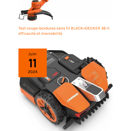
Test coupe-bordures sans fil BLACK+DECKER 36 V:
efficacité et maniabilité
Juin
11
2024