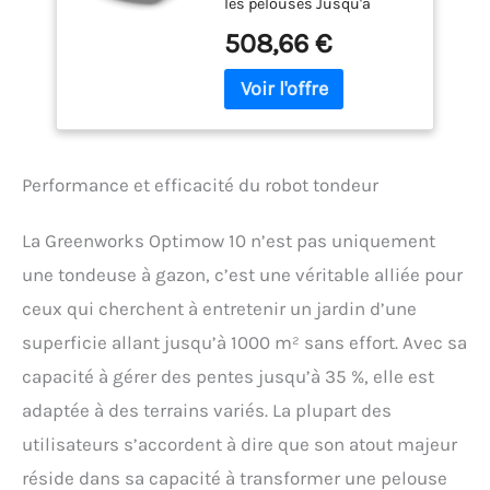
les pelouses Jusqu'à
Ultra Silencieuse,
1000m2 (grande taille)
Contrôlé 4G, Facile à
508,66 €
même en pente. Installez
Installer, Fonctions
puis branchez la tondeuse
Sécurité Avancées,
autonome de gazon pour
Protection Antivol,
une coupe quotidienne
Garantie 3 Ans
silencieuse et un gazon
immaculé. Recharge
Performance et efficacité du robot tondeur
automatique entre chaque
coupe UN GAZON PLUS
VERT, LUXURIANT ET PLUS
La Greenworks Optimow 10 n’est pas uniquement
DE TEMPS LIBRE - libérez-
une tondeuse à gazon, c’est une véritable alliée pour
vous de la tonte! Le robot
tondeuse de gazon coupe
ceux qui cherchent à entretenir un jardin d’une
quelques millimètres et
superficie allant jusqu’à 1000 m² sans effort. Avec sa
laisse l'herbe coupée au
sol pour apporter humidité
capacité à gérer des pentes jusqu’à 35 %, elle est
et nutriments nécessaires
adaptée à des terrains variés. La plupart des
à une croissance saine et
luxuriante FACILE À
utilisateurs s’accordent à dire que son atout majeur
INSTALLER ET À UTILISER –
réside dans sa capacité à transformer une pelouse
Entourez votre gazon avec