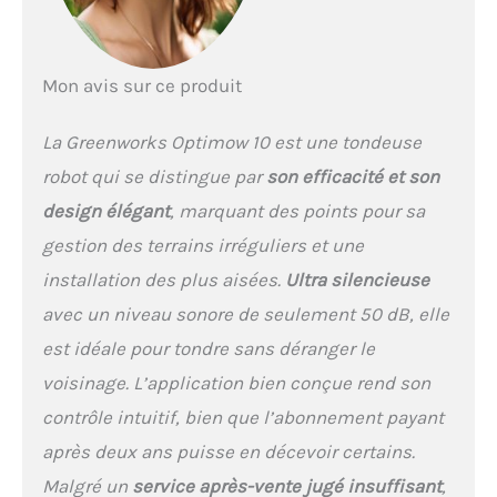
INSTALLER ET À UTILISER –
Entourez votre gazon avec
le câble de guidage, fixez-
Mon avis sur ce produit
le avec les chevilles
fournies, placez la station
de charge, puis connectez-
La Greenworks Optimow 10 est une tondeuse
vous à l’app mobile pour
robot qui se distingue par
son efficacité et son
contrôler le moment où le
gazon est coupé - pas
design élégant
, marquant des points pour sa
besoin de wifi ULTRA
gestion des terrains irréguliers et une
SILENCIEUSE ET FACILE À
NETTOYER – Grâce à ses 60
installation des plus aisées.
Ultra silencieuse
dB (semblable à une
avec un niveau sonore de seulement 50 dB, elle
conversation amicale),
vous entendrez à peine la
est idéale pour tondre sans déranger le
tondeuse de jardin. Étant
voisinage. L’application bien conçue rend son
étanche, pour la nettoyer,
enlevez simplement le
contrôle intuitif, bien que l’abonnement payant
couvercle et lavez-la avec
après deux ans puisse en décevoir certains.
un tuyau d'arrosage 3 ANS
DE GARANTIE – Par
Malgré un
service après-vente jugé insuffisant
,