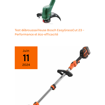
d'inclinaison et le capteur de pluie équipés
permettent au robot tondeuse à gazon d'arrêter de
fonctionner lorsqu'il est soulevé ou lorsqu'il pleut.
En cas d'urgence, un bouton d'arrêt d'urgence est
accessible sur le pour éviter tout accident – pour la
sécurité de vous et votre famille.
Test débroussailleuse Bosch EasyGrassCut 23 –
Performance et éco-efficacité
Juin
11
2024