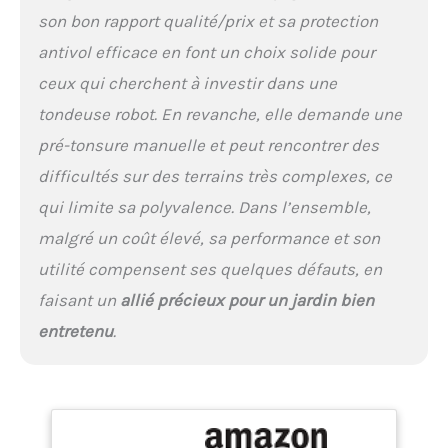
Greenworks, un leader
son bon rapport qualité/prix et sa protection
mondial dans le domaine
des outils sans fil et de la
antivol efficace en font un choix solide pour
technologie des batteries,
ceux qui cherchent à investir dans une
avec une réputation
mondiale de conception
tondeuse robot. En revanche, elle demande une
intelligente, de haute
pré-tonsure manuelle et peut rencontrer des
performance et de service
difficultés sur des terrains très complexes, ce
client exceptionnel
qui limite sa polyvalence. Dans l’ensemble,
malgré un coût élevé, sa performance et son
utilité compensent ses quelques défauts, en
faisant un
allié précieux pour un jardin bien
entretenu
.