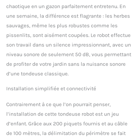
le câble de guidage, fixez-
chaotique en un gazon parfaitement entretenu. En
le avec les chevilles
une semaine, la différence est flagrante : les herbes
fournies, placez la station
sauvages, même les plus robustes comme les
de charge, puis connectez-
vous à l’app mobile pour
pissenlits, sont aisément coupées. Le robot effectue
contrôler le moment où le
son travail dans un silence impressionnant, avec un
gazon est coupé - pas
besoin de wifi ULTRA
niveau sonore de seulement 50 dB, vous permettant
SILENCIEUSE ET FACILE À
de profiter de votre jardin sans la nuisance sonore
NETTOYER – Grâce à ses 60
dB (semblable à une
d’une tondeuse classique.
conversation amicale),
vous entendrez à peine la
Installation simplifiée et connectivité
tondeuse de jardin. Étant
étanche, pour la nettoyer,
enlevez simplement le
Contrairement à ce que l’on pourrait penser,
couvercle et lavez-la avec
l’installation de cette tondeuse robot est un jeu
un tuyau d'arrosage 3 ANS
DE GARANTIE – Par
d’enfant. Grâce aux 200 piquets fournis et au câble
Greenworks, un leader
de 100 mètres, la délimitation du périmètre se fait
mondial dans le domaine