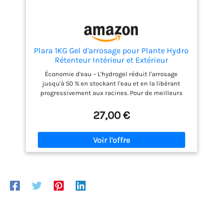
Plara 1KG Gel d'arrosage pour Plante Hydro
Rétenteur Intérieur et Extérieur
Économie d'eau – L'hydrogel réduit l'arrosage
jusqu'à 50 % en stockant l'eau et en la libérant
progressivement aux racines. Pour de meilleurs
résultats, mélangez 5 à 25 g d'hydrogel avec 1 litre
de terre et arrosez pour l'activer Effet durable – Une
27,00 €
seule application maintient l'humidité du sol
jusqu'à 5 ans. L'hydrogel absorbe l'eau comme une
éponge, la libère progressivement et agit comme un
arrosage automatique pendant les vacances
Amélioration de la structure du sol – L'hydrogel
empêche le compactage du sol, augmente sa
perméabilité et favorise le développement des
racines, assurant un accès constant à l'humidité
Utilisation polyvalente – Idéal pour les pelouses,
légumes, fleurs, arbres et plantes en pot. Il peut
être mélangé avec le sol ou appliqué sous forme