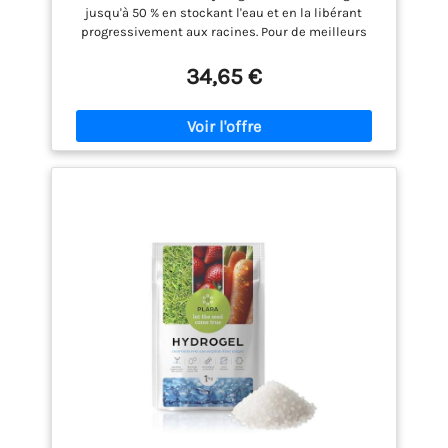
jusqu'à 50 % en stockant l'eau et en la libérant
progressivement aux racines. Pour de meilleurs
résultats, mélangez 5 à 25 g d'hydrogel avec 1 litre
de terre et arrosez pour l'activer Effet durable – Une
34,65 €
seule application maintient l'humidité du sol
jusqu'à 5 ans. L'hydrogel absorbe l'eau comme une
éponge, la libère progressivement et agit comme un
arrosage automatique pendant les vacances
Amélioration de la structure du sol – L'hydrogel
empêche le compactage du sol, augmente sa
perméabilité et favorise le développement des
racines, assurant un accès constant à l'humidité
Utilisation polyvalente – Idéal pour les pelouses,
légumes, fleurs, arbres et plantes en pot. Il peut
être mélangé avec le sol ou appliqué sous forme
d'injections dans le sol Sécurité et écologie – Le
polyacrylate de potassium biodégradable et non
toxique ne provoque pas de salinité du sol,
contrairement au polyacrylate de sodium. Sans
danger pour les humains, les animaux et
l'environnement, il convient à l'agriculture
biologique