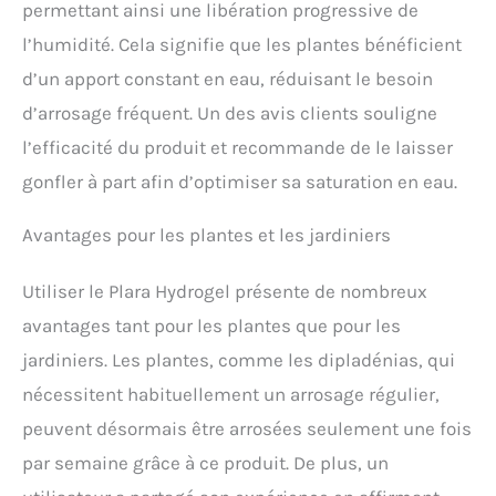
automatique pendant les
permettant ainsi une libération progressive de
vacances Amélioration de
l’humidité. Cela signifie que les plantes bénéficient
la structure du sol –
L'hydrogel empêche le
d’un apport constant en eau, réduisant le besoin
compactage du sol,
d’arrosage fréquent. Un des avis clients souligne
augmente sa perméabilité
et favorise le
l’efficacité du produit et recommande de le laisser
développement des
gonfler à part afin d’optimiser sa saturation en eau.
racines, assurant un
accès constant à
Avantages pour les plantes et les jardiniers
l'humidité Utilisation
polyvalente – Idéal pour
les pelouses, légumes,
Utiliser le Plara Hydrogel présente de nombreux
fleurs, arbres et plantes en
avantages tant pour les plantes que pour les
pot. Il peut être mélangé
avec le sol ou appliqué
jardiniers. Les plantes, comme les dipladénias, qui
sous forme d'injections
nécessitent habituellement un arrosage régulier,
dans le sol Sécurité et
écologie – Le polyacrylate
peuvent désormais être arrosées seulement une fois
de potassium
par semaine grâce à ce produit. De plus, un
biodégradable et non
toxique ne provoque pas