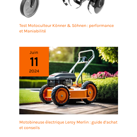
Test Motoculteur Könner & Söhnen : performance
et Maniabilité
Juin
11
2024
Motobineuse électrique Leroy Merlin : guide d’achat
et conseils