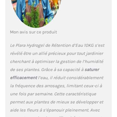
la structure du sol –
L'hydrogel empêche le
compactage du sol,
augmente sa perméabilité
et favorise le
Mon avis sur ce produit
développement des
racines, assurant un
accès constant à
Le Plara Hydrogel de Rétention d’Eau 10KG s’est
l'humidité Utilisation
révélé être un allié précieux pour tout jardinier
polyvalente – Idéal pour
les pelouses, légumes,
cherchant à optimiser la gestion de l’humidité
fleurs, arbres et plantes en
de ses plantes. Grâce à sa capacité à
saturer
pot. Il peut être mélangé
avec le sol ou appliqué
efficacement
l’eau, il réduit considérablement
sous forme d'injections
la fréquence des arrosages, limitant ceux-ci à
dans le sol Sécurité et
écologie – Le polyacrylate
une fois par semaine. Cette caractéristique
de potassium
permet aux plantes de mieux se développer et
biodégradable et non
toxique ne provoque pas
aide les fleurs à s’épanouir pleinement. Avec
de salinité du sol,