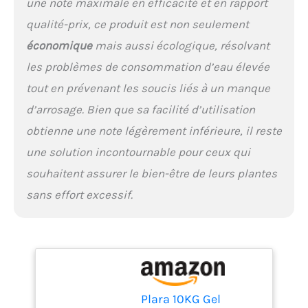
une note maximale en efficacité et en rapport
contrairement au
polyacrylate de sodium.
qualité-prix, ce produit est non seulement
Sans danger pour les
économique
mais aussi écologique, résolvant
humains, les animaux et
l'environnement, il
les problèmes de consommation d’eau élevée
convient à l'agriculture
tout en prévenant les soucis liés à un manque
biologique
d’arrosage. Bien que sa facilité d’utilisation
obtienne une note légèrement inférieure, il reste
une solution incontournable pour ceux qui
souhaitent assurer le bien-être de leurs plantes
sans effort excessif.
Plara 10KG Gel