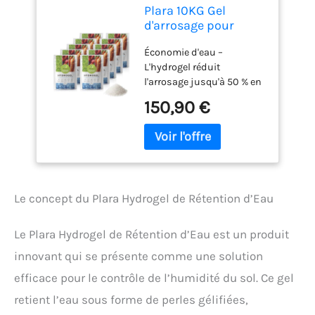
Plara 10KG Gel
d'arrosage pour
Plante Hydro
Économie d'eau –
Rétenteur Intérieur
L'hydrogel réduit
et Extérieur
l'arrosage jusqu'à 50 % en
stockant l'eau et en la
150,90 €
libérant progressivement
aux racines. Pour de
meilleurs résultats,
mélangez 5 à 25 g
d'hydrogel avec 1 litre de
terre et arrosez pour
Le concept du Plara Hydrogel de Rétention d’Eau
l'activer Effet durable –
Une seule application
maintient l'humidité du
Le Plara Hydrogel de Rétention d’Eau est un produit
sol jusqu'à 5 ans.
innovant qui se présente comme une solution
L'hydrogel absorbe l'eau
comme une éponge, la
efficace pour le contrôle de l’humidité du sol. Ce gel
libère progressivement et
retient l’eau sous forme de perles gélifiées,
agit comme un arrosage