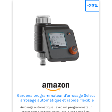
options de programmation hebdomadaire,
-23%
mensuelle, jours pairs et impairs, et intervalles
d'arrosage. Flexibilité dans les temps d'arrosage :
ajuste les temps d'arrosage par saison de 1 minute
à 8 heures, en s'adaptant aux besoins spécifiques
de chaque zone du jardin. Caractéristiques
supplémentaires : comprend un réglage en
pourcentage pour personnaliser la quantité d'eau
fournie et prend en charge la connexion à un
capteur de pluie, évitant les arrosages inutiles
pendant les périodes de pluie.
Gardena programmateur d'arrosage Select
: arrosage automatique et rapide, flexible
grâce à 3 programmations, fonction
Arrosage automatique : avec un programmateur
arrosage manuel (1891-20)
d'arrosage Gardena, votre jardin est arrosé de