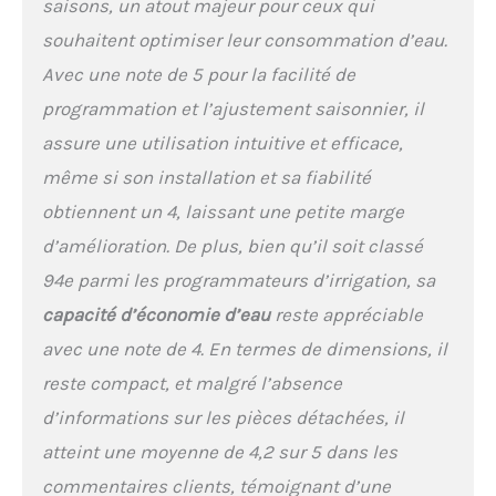
saisons, un atout majeur pour ceux qui
supplémentaires :
souhaitent optimiser leur consommation d’eau.
comprend un réglage en
pourcentage pour
Avec une note de 5 pour la facilité de
personnaliser la quantité
programmation et l’ajustement saisonnier, il
d'eau fournie et prend en
charge la connexion à un
assure une utilisation intuitive et efficace,
capteur de pluie, évitant
même si son installation et sa fiabilité
les arrosages inutiles
pendant les périodes de
obtiennent un 4, laissant une petite marge
pluie.
d’amélioration. De plus, bien qu’il soit classé
94e parmi les programmateurs d’irrigation, sa
capacité d’économie d’eau
reste appréciable
avec une note de 4. En termes de dimensions, il
reste compact, et malgré l’absence
d’informations sur les pièces détachées, il
atteint une moyenne de 4,2 sur 5 dans les
commentaires clients, témoignant d’une