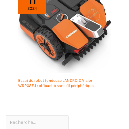
2024
Essai du robot tondeuse LANDROID Vision
WR208E.1 : efficacité sans fil périphérique