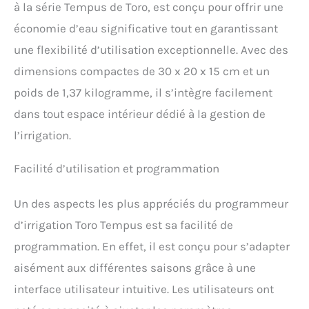
à la série Tempus de Toro, est conçu pour offrir une
indépendants avec
plusieurs options de
économie d’eau significative tout en garantissant
programmation
une flexibilité d’utilisation exceptionnelle. Avec des
hebdomadaire, mensuelle,
jours pairs et impairs, et
dimensions compactes de 30 x 20 x 15 cm et un
intervalles d'arrosage.
poids de 1,37 kilogramme, il s’intègre facilement
Flexibilité dans les temps
dans tout espace intérieur dédié à la gestion de
d'arrosage : ajuste les
temps d'arrosage par
l’irrigation.
saison de 1 minute à 8
heures, en s'adaptant aux
Facilité d’utilisation et programmation
besoins spécifiques de
chaque zone du jardin.
Caractéristiques
Un des aspects les plus appréciés du programmeur
supplémentaires :
d’irrigation Toro Tempus est sa facilité de
comprend un réglage en
pourcentage pour
programmation. En effet, il est conçu pour s’adapter
personnaliser la quantité
aisément aux différentes saisons grâce à une
d'eau fournie et prend en
charge la connexion à un
interface utilisateur intuitive. Les utilisateurs ont
capteur de pluie, évitant