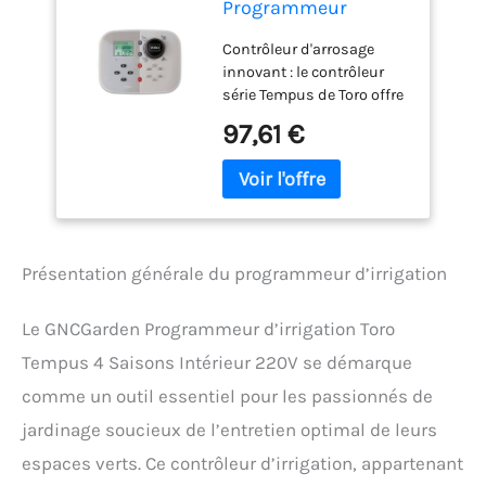
Programmeur
d'irrigation Toro
Contrôleur d'arrosage
Tempus 4 Saisons
innovant : le contrôleur
Intérieur 220V –
série Tempus de Toro offre
Minuterie d'arrosage
des fonctions innovantes
automatique |
97,61 €
pour l'économie d'eau et la
Contrôleur
programmation flexible,
d'irrigation Série
avec option WiFi local pour
Tempus de taureau
un contrôle complet du
Économie d'eau |
jardin. Puissance et
Programmeur
saisons : fonctionne avec
d'arrosage
Présentation générale du programmeur d’irrigation
une puissance électrique
de 220 VAC et dispose de 4
stations de sortie, avec
Le GNCGarden Programmeur d’irrigation Toro
une capacité maximale
Tempus 4 Saisons Intérieur 220V se démarque
d'ampérage par station et
pompe/valve maître.
comme un outil essentiel pour les passionnés de
Programmation
jardinage soucieux de l’entretien optimal de leurs
polyvalente : permet de
créer et gérer 2
espaces verts. Ce contrôleur d’irrigation, appartenant
programmes