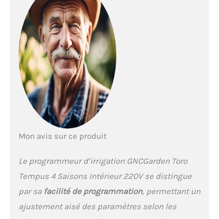
stations de sortie, avec
une capacité maximale
d'ampérage par station et
pompe/valve maître.
Programmation
polyvalente : permet de
créer et gérer 2
programmes
indépendants avec
plusieurs options de
programmation
hebdomadaire, mensuelle,
jours pairs et impairs, et
Mon avis sur ce produit
intervalles d'arrosage.
Flexibilité dans les temps
d'arrosage : ajuste les
Le programmeur d’irrigation GNCGarden Toro
temps d'arrosage par
Tempus 4 Saisons Intérieur 220V se distingue
saison de 1 minute à 8
heures, en s'adaptant aux
par sa
facilité de programmation
, permettant un
besoins spécifiques de
ajustement aisé des paramètres selon les
chaque zone du jardin.
Caractéristiques