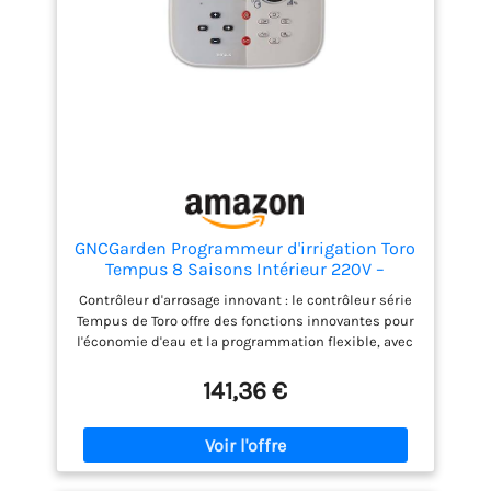
GNCGarden Programmeur d'irrigation Toro
Tempus 8 Saisons Intérieur 220V –
Minuterie d'arrosage Automatique |
Contrôleur d'arrosage innovant : le contrôleur série
Contrôleur d'irrigation Série Tempus de
Tempus de Toro offre des fonctions innovantes pour
Taureau Économie d'eau | Programmeur
l'économie d'eau et la programmation flexible, avec
d'arrosag
option WiFi local pour un contrôle complet du
jardin. Puissance et saisons : fonctionne avec une
141,36 €
puissance électrique de 220 VAC et dispose de 8
stations de sortie, avec une capacité maximale
d'ampérage par station et pompe/valve maître.
Programmation polyvalente : permet de créer et
gérer 2 programmes indépendants avec plusieurs