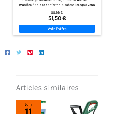
manière fiable et confortable, même lorsque vous
n'êtes pas chez vous Arrosage flexible : il propose
66,99 €
trois programmations différentes (début
51,50 €
/durée/fréquence) Interface utilisateur : principe
de rotation et de pression permettant une
programmation simple et intuitive Arrosage manuel
: cette fonction vous permet de remplir un seau
sans avoir à dévisser le programmateur d’arrosage
La livraison comprend : 1 Gardena programmateur
d'arrosage Select
Articles similaires
Juin
11