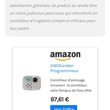
satisfaction générale. Ce produit se révèle être
un choix judicieux pour ceux qui cherchent un
contrôleur d’irrigation simple et efficace pour
leur jardin.
GNCGarden
Programmeur
d'irrigation Toro
Contrôleur d'arrosage
Tempus 4 Saisons
innovant : le contrôleur
Intérieur 220V –
série Tempus de Toro offre
Minuterie d'arrosage
des fonctions innovantes
automatique |
97,61 €
pour l'économie d'eau et la
Contrôleur
programmation flexible,
d'irrigation Série