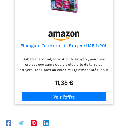
Floragard Terre dite de Bruyere UAB 1x20L
Substrat spécial, Terre dite de bruyère, pour une
croissance saine des plantes dite de terre de
bruyère, sensibles au calcaire Egalement idéal pour
l’entretien des sols avec plantes de terre de bruyère
Les tourbes de qualité supérieure donnent au
11,35 €
terreau une excellente capacité de rétention en eau
L’engrais organo-minéral à base de guano et
l’engrais Premium organo-minéral contribuent à
une croissance robuste de vos plantes L’ajout de
fibres de bois participe à une bonne diffusion de
l’eau