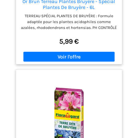
Or Brun Terreau Plantes Bruyère - Spécial
Plantes De Bruyère - 6L
TERREAU SPÉCIAL PLANTES DE BRUYÈRE : Formule
adaptée pour les plantes acidophiles comme
azalées, rhododendrons et hortensias. PH CONTRÔLÉ
: Maintient l’acidité idéale du sol pour une
croissance optimale. RICHES EN NUTRIMENTS :
5,99 €
Favorise une floraison abondante et des couleurs
éclatantes. DRAINAGE PARFAIT : Évite l’excès d’eau et
protège les racines de l’asphyxie. FABRIQUÉ EN
FRANCE : Qualité premium et respect des normes
écologiques. UTILISABLE EN AGRICULTURE
BIOLOGIQUE : Respecte l’environnement et convient
aux cultures responsables.