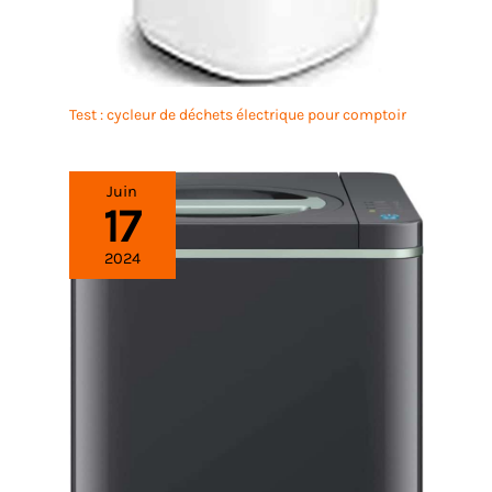
Test : cycleur de déchets électrique pour comptoir
Juin
17
2024