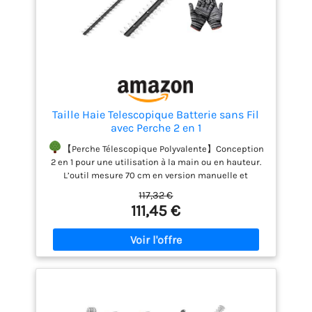
Taille Haie Telescopique Batterie sans Fil
avec Perche 2 en 1
【Perche Télescopique Polyvalente】Conception
2 en 1 pour une utilisation à la main ou en hauteur.
L’outil mesure 70 cm en version manuelle et
s’étend jusqu’à 172 cm (perche 2 sections) et 265
117,32 €
cm (perche 3 sections). La perche télescopique est
111,45 €
dotée d’une rallonge permettant d’atteindre une
hauteur totale de 4,45 m (calculée sur la base d’une
personne mesurant 1,80 m levant l’outil à hauteur
d’épaule).
【Taille-haie avec Lame en Acier de 40
cm】Le taille-haies sur perche, équipé de lames en
acier trempé de 40 cm, peut couper des branches
jusqu’à 15,8 mm d’épaisseur, à 25 000 tr/min, vous
offrant une expérience de coupe premium et