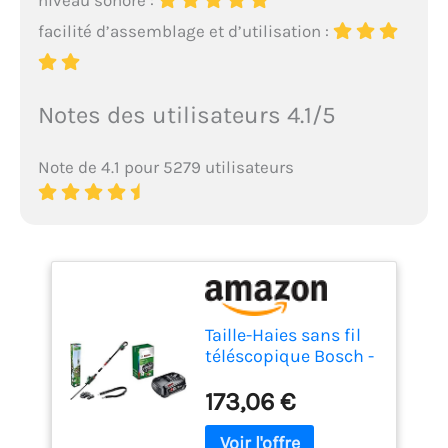
facilité d’assemblage et d’utilisation :
Notes des utilisateurs 4.1/5
Note de 4.1 pour 5279 utilisateurs
Taille-Haies sans fil
téléscopique Bosch -
UniversalHedgePole
173,06 €
18 (1 Batterie 18 V 2,5
Ah, Chargeur,
Longueur de lame 43