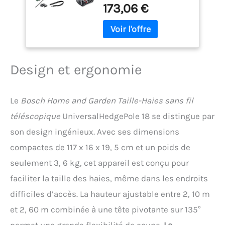
173,06 €
18 (1 Batterie 18 V 2,5
Ah, Chargeur,
Longueur de lame 43
cm) & 1600A005B0
Batterie 18 V - 2,5 Ah -
Lithium-Ion - GR
Design et ergonomie
SKU, Noir
Le
Bosch Home and Garden Taille-Haies sans fil
téléscopique
UniversalHedgePole 18 se distingue par
son design ingénieux. Avec ses dimensions
compactes de 117 x 16 x 19, 5 cm et un poids de
seulement 3, 6 kg, cet appareil est conçu pour
faciliter la taille des haies, même dans les endroits
difficiles d’accès. La hauteur ajustable entre 2, 10 m
et 2, 60 m combinée à une tête pivotante sur 135°
permet une grande flexibilité de coupe.
La