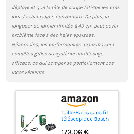
déployé et que la tête de coupe fatigue les bras
lors des balayages horizontaux. De plus, la
longueur du lamier limitée à 43 cm peut poser
problème face à des haies épaisses.
Néanmoins, les performances de coupe sont
honnêtes grâce au système antiblocage
efficace, ce qui compense partiellement ces
inconvénients.
Taille-Haies sans fil
téléscopique Bosch -
UniversalHedgePole
173,06 €
18 (1 Batterie 18 V 2,5