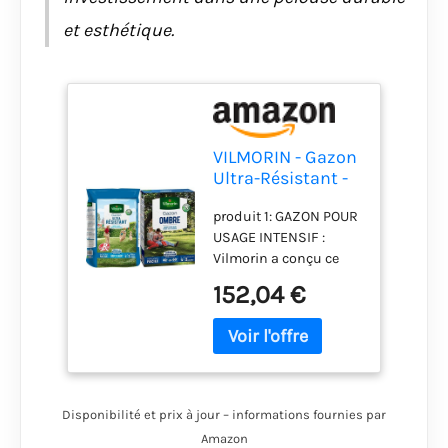
et esthétique.
VILMORIN - Gazon
Ultra-Résistant -
Premières
produit 1: GAZON POUR
pousses dès 2
USAGE INTENSIF :
semaines - Pour
Vilmorin a conçu ce
terrains de sport,
gazon ultra résistant
de jeux ou zones
152,04 €
adapté aux usages
de passage - Pour
intensifs et formant
Créer un nouveau
rapidement un tapis
gazon - 10 Kg &
végétal dense et
Gazon Ombre,
résistant. Profitez à
Vert, 1 kg
fond de votre gazon !
Disponibilité et prix à jour – informations fournies par
produit 1: ENTRETIEN
Amazon
FACILE : Son