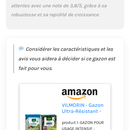
récolter soient une
attentes avec une note de 3,8/5, grâce à sa
continuité de petits
robustesse et sa rapidité de croissance.
bonheurs au jardin.
produit 2: Les espaces
à l'ombre sont peu
favorables au bon
développement des
gazons. Une sélection
Considérer les caractéristiques et les
de semences
avis vous aidera à décider si ce gazon est
performantes alliées à
un fortifiant
fait pour vous.
garantissent le bon
développement du
gazon. produit 2: Créer
ou regarnir: le mélange
rustique Vilmorin
permet de créer un
VILMORIN - Gazon
nouveau gazon mais
Ultra-Résistant -
également de regarnir
Premières
un gazon déjà installé
produit 1: GAZON POUR
pousses dès 2
depuis plusieurs
USAGE INTENSIF :
semaines - Pour