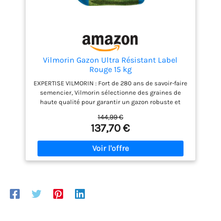
Vilmorin Gazon Ultra Résistant Label
Rouge 15 kg
EXPERTISE VILMORIN : Fort de 280 ans de savoir-faire
semencier, Vilmorin sélectionne des graines de
haute qualité pour garantir un gazon robuste et
facile à réussir. RÉSISTANCE AU PIÉTINEMENT :
144,99 €
Spécialement formulé pour les familles actives et
137,70 €
les amateurs de plein air, ce gazon robuste
supporte sans s’altérer les jeux, le sport et les
passages intensifs, même dans les zones les plus
sollicitées. CERTIFIÉ LABEL ROUGE : Bénéficiez d'un
mélange de qualité professionnelle à croissance
lente, vous permettant de réduire la fréquence de
vos tontes (jusqu'à 1 tonte sur 3 en moins) tout en
limitant les déchets de coupe. RÉSISTANCE AU
CLIMAT ET AUX MALADIES : Une pelouse durable
dotée d'une excellente tolérance face aux maladies