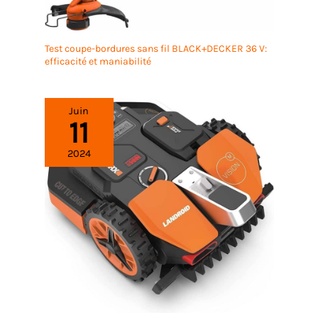
Test coupe-bordures sans fil BLACK+DECKER 36 V:
efficacité et maniabilité
Juin
11
2024