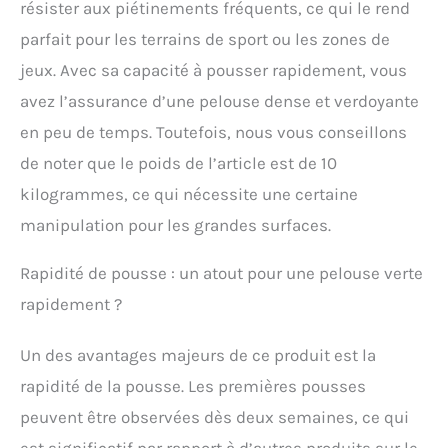
résister aux piétinements fréquents, ce qui le rend
également de regarnir
un gazon déjà installé
parfait pour les terrains de sport ou les zones de
depuis plusieurs
jeux. Avec sa capacité à pousser rapidement, vous
années. produit 1:
VILMORIN, LE PLAISIR DE
avez l’assurance d’une pelouse dense et verdoyante
JARDINER : Vilmorin
en peu de temps. Toutefois, nous vous conseillons
accompagne les
jardiniers dans tous
de noter que le poids de l’article est de 10
leurs projets, avec
kilogrammes, ce qui nécessite une certaine
simplicité et plaisir
partagé, pour que semer,
manipulation pour les grandes surfaces.
planter et récolter soient
une continuité de petits
Rapidité de pousse : un atout pour une pelouse verte
bonheurs au jardin.
rapidement ?
produit 2: Les espaces à
l'ombre sont peu
favorables au bon
Un des avantages majeurs de ce produit est la
développement des
rapidité de la pousse. Les premières pousses
gazons. Une sélection de
semences performantes
peuvent être observées dès deux semaines, ce qui
alliées à un fortifiant