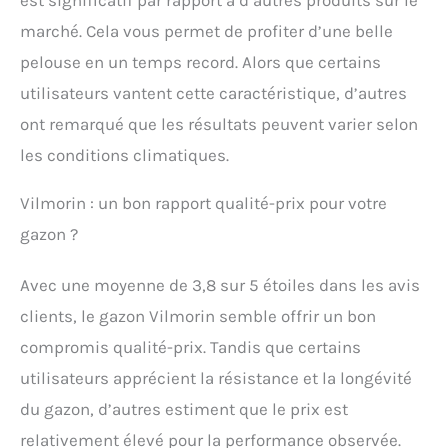
est significatif par rapport à d’autres produits sur le
garantissent le bon
développement du
marché. Cela vous permet de profiter d’une belle
gazon. produit 2: Créer
pelouse en un temps record. Alors que certains
ou regarnir: le mélange
rustique Vilmorin permet
utilisateurs vantent cette caractéristique, d’autres
de créer un nouveau
ont remarqué que les résultats peuvent varier selon
gazon mais également
de regarnir un gazon
les conditions climatiques.
déjà installé depuis
plusieurs années.
Vilmorin : un bon rapport qualité-prix pour votre
produit 2: 1Ères pousses
gazon ?
en 2 semaines: avec des
conditions
météorologiques
Avec une moyenne de 3,8 sur 5 étoiles dans les avis
favorables et une
clients, le gazon Vilmorin semble offrir un bon
préparation du sol
correctement effectuée,
compromis qualité-prix. Tandis que certains
les premières pousses
utilisateurs apprécient la résistance et la longévité
apparaitront au bout de
2 semaines. produit 2:
du gazon, d’autres estiment que le prix est
Couleur: Vert
relativement élevé pour la performance observée.