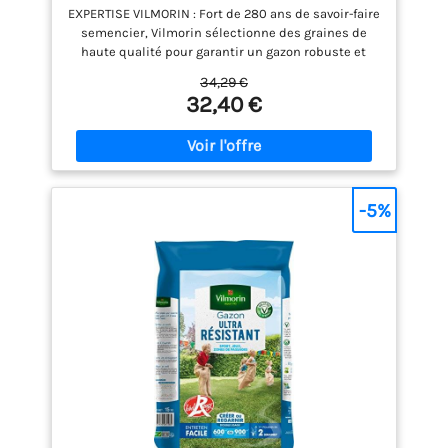
EXPERTISE VILMORIN : Fort de 280 ans de savoir-faire
2: Couleur: Vert
semencier, Vilmorin sélectionne des graines de
haute qualité pour garantir un gazon robuste et
facile à réussir. RÉSISTANCE AU PIÉTINEMENT :
34,29 €
Spécialement formulé pour les familles actives et
32,40 €
les amateurs de plein air, ce gazon robuste
supporte sans s’altérer les jeux, le sport et les
passages intensifs, même dans les zones les plus
sollicitées. CERTIFIÉ LABEL ROUGE : Bénéficiez d'un
mélange de qualité professionnelle à croissance
lente, vous permettant de réduire la fréquence de
-5%
vos tontes (jusqu'à 1 tonte sur 3 en moins) tout en
limitant les déchets de coupe. RÉSISTANCE AU
CLIMAT ET AUX MALADIES : Une pelouse durable
dotée d'une excellente tolérance face aux maladies
et à la sécheresse, conçue pour conserver sa
qualité aussi bien après les fortes chaleurs de l'été
qu'après les rigueurs de l'hiver. QUALITÉ
PROFESSIONNELLE : 100% semences pures, sans
engrais ajouté, pour vous offrir un maximum de
surface semée.