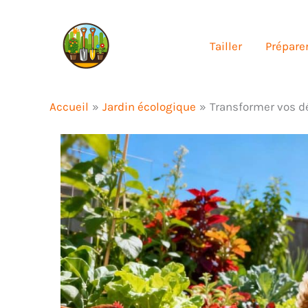
Aller
au
Tailler
Préparer
contenu
Accueil
Jardin écologique
Transformer vos d