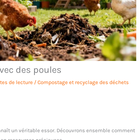
vec des poules
tes de lecture
/
Compostage et recyclage des déchets
onnaît un véritable essor. Découvrons ensemble comment
 en ressources précieuses.