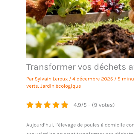
Transformer vos déchets a
Par
Sylvain Leroux
/
4 décembre 2025
/
5 minu
verts
,
Jardin écologique
4.9/5 - (9 votes)
Aujourd’hui, l’élevage de poules à domicile c
ces volatiles peuvent transformer nos déchets