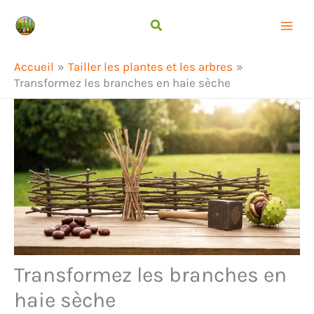
Aller
Rechercher
au
contenu
Accueil
Tailler les plantes et les arbres
Transformez les branches en haie sèche
Transformez les branches en
haie sèche