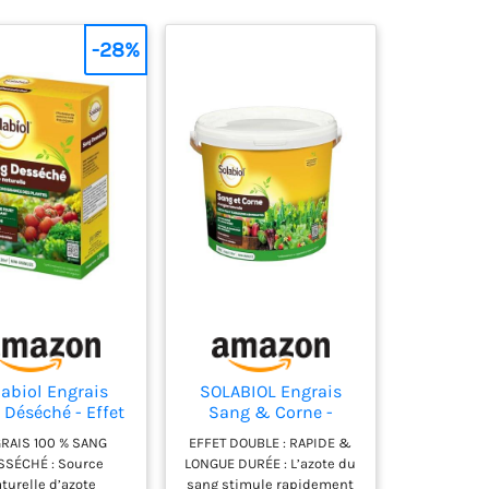
-28%
abiol Engrais
SOLABIOL Engrais
Déséché - Effet
Sang & Corne -
verdissant -
Jusqu'à 100m² - 4kg
RAIS 100 % SANG
EFFET DOUBLE : RAPIDE &
u'à 30m² - 1,5kg
SSÉCHÉ : Source
LONGUE DURÉE : L’azote du
turelle d’azote
sang stimule rapidement