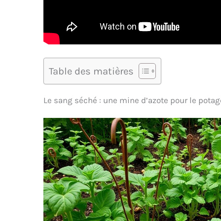
Table des matières
Le sang séché : une mine d’azote pour le potag