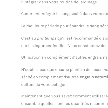
équilibrée. ENGRAIS NF U
cul
l’intégrer dans votre routine de jardinage.
42-001. Composition: NPK
TOUT
6.8.2. Contenu: 1 x Engrais
Conv
Comment intégrer le sang séché dans votre rou
avec de la corne torréfiée
aux 
et du sang séché,
pot
ALGOFLASH NATURASOL,
arbu
La meilleure période pour épandre le sang séc
ACORNBIO3, 3 kg,
active
Dimensions (L x P x H):
in
C’est au
printemps
qu’il est recommandé d’épa
23,5 x 7,65 x 32 cm
ja
FORMU
sur les légumes-feuilles. Vous constaterez des
N12
conce
or
Utilisation en complément d’autres engrais na
mat
assu
N’oubliez pas que chaque plante a des besoins sp
soute
dense
séché en complément d’autres
engrais nature
au 
UTIL
culture de votre potager.
EFFIC
volée
Maintenant que vous savez comment utiliser le
pui
ar
ensemble quelles sont les quantités recomman
p