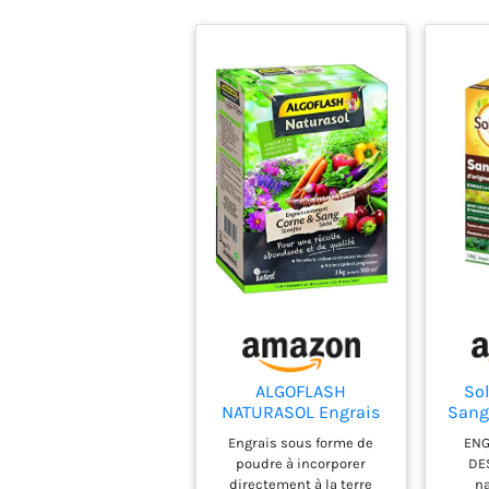
ALGOFLASH
Sol
NATURASOL Engrais
Sang 
contenant de la
Re
Engrais sous forme de
ENG
Corne torréfiée et
Jusq
poudre à incorporer
DE
Sang Séché, Jusqu'à
directement à la terre
na