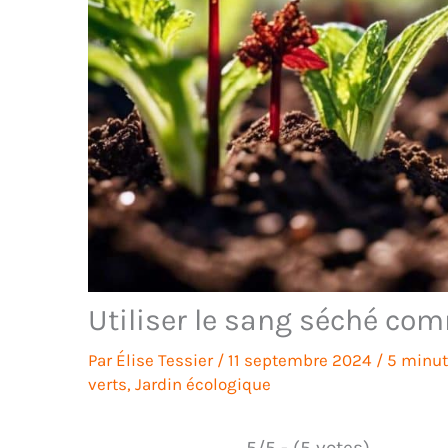
Utiliser le sang séché co
Par
Élise Tessier
/
11 septembre 2024
/
5 minut
verts
,
Jardin écologique
5/5 - (5 votes)