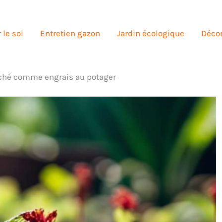
 le sol
Entretien gazon
Jardin écologique
Décor
séché comme engrais au potager