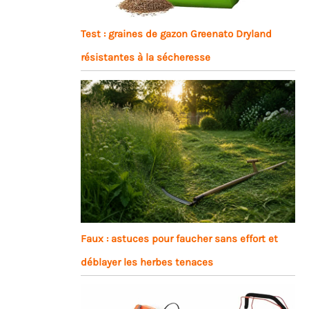
Test : graines de gazon Greenato Dryland
résistantes à la sécheresse
Faux : astuces pour faucher sans effort et
déblayer les herbes tenaces