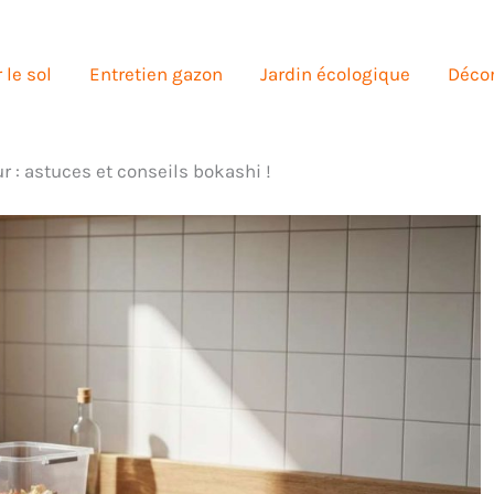
 le sol
Entretien gazon
Jardin écologique
Décor
r : astuces et conseils bokashi !