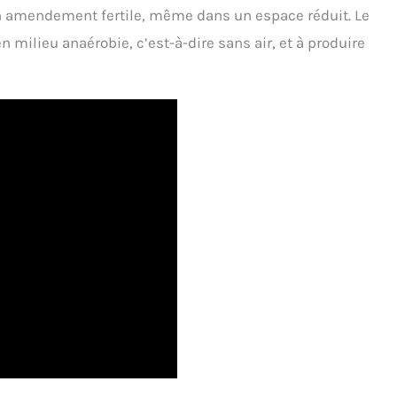
n amendement fertile, même dans un espace réduit. Le
 milieu anaérobie, c’est-à-dire sans air, et à produire