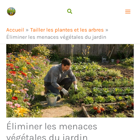
Aller
Rechercher
au
contenu
Accueil
Tailler les plantes et les arbres
Éliminer les menaces végétales du jardin
Éliminer les menaces
végétales du jardin