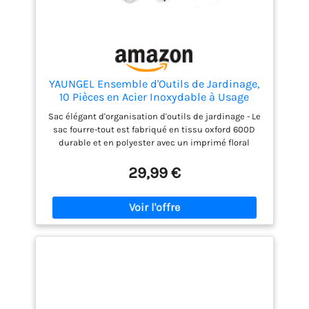
YAUNGEL Ensemble d'Outils de Jardinage,
10 Pièces en Acier Inoxydable à Usage
intensif avec poignée en Bois
Sac élégant d'organisation d'outils de jardinage - Le
antidérapante - Cadeaux pour Les
sac fourre-tout est fabriqué en tissu oxford 600D
Femmes et Les Hommes, Vert
durable et en polyester avec un imprimé floral
unique. Très grand espace pour ranger tous les
outils. Acier inoxydable durable - Les têtes en acier
29,99 €
inoxydable robuste peuvent résister aux racines,
aux roches et au sol les plus durs, plus robustes
que l'aluminium coulé/enrobé, pas besoin de
s'inquiéter de la rouille et de la rupture pendant la
taille, le creusement, le désherbage, etc. Le
processus de polissage miroir permet à l'outil
d'adhérer le moins possible à la terre et de se
nettoyer plus facilement. Poignée confortable - La
poignée bien conçue en bois de frêne s'adapte
facilement à votre main et réduira la douleur et la