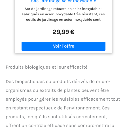
Sac Jardinage Acier Inoxydable
Set de jardinage robuste en acier inoxydable :
Fabriqués en acier inoxydable très résistant, ces
outils de jardinage en acier inoxydable sont
durables et ne rouillent pas. De plus, avec un
matériau de qualité stable comme celui-ci, ces
29,99 €
outils de jardinage se déforment à peine. Un
ensemble pour tous : L'ensemble d'outils de
jardinage Grenebo comprend un total de 8 outils et
1 sac de rangement. Sécateur, désherbeur,
transplantoir, cultivateur, etc., presque tout ce dont
vous avez besoin pour l'entretien quotidien de votre
Produits biologiques et leur efficacité
jardin. Poignée ergonomique : Afin de rendre
l'expérience de l'utilisateur plus confortable et
sans effort, les outils de jardinage sont dotés de
Des biopesticides ou produits dérivés de micro-
poignées en bois antidérapantes, bien conçues et
adaptées à différentes tailles de mains. Que ce soit
organismes ou extraits de plantes peuvent être
pour les enfants ou les personnes âgées, ces outils
employés pour gérer les nuisibles efficacement tout
de jardinage facilitent le creusement, le transport,
le désherbage, la plantation et l'élagage. Sac de
en restant respectueux de l’environnement. Ces
jardinage supplémentaire : La plus grande
produits, lorsqu’ils sont utilisés correctement,
préoccupation lors de l'achat d'un grand ensemble
d'outils de jardinage est le stockage, mais pour
offrent un contrôle efficace sans compromettre la