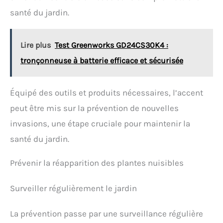
cette considération, les outils de jardinage Grenebo
pour le jardinage sont livrés avec un sac de
santé du jardin.
stockage robuste, est un design floral avec un style
vintage, ajoute une beauté supplémentaire à votre
jardin. De plus, il y a un trou spécial sur chaque
Lire plus
Test Greenworks GD24CS30K4 :
manche d'outil pour les suspendre pendant la
saison morte ou après utilisation. Des cadeaux de
tronçonneuse à batterie efficace et sécurisée
jardin significatifs : Le sac fourre-tout a été fabriqué
en coton spécial et polyester, durable et facile à
transporter, ce qui est le meilleur choix pour les
Équipé des outils et produits nécessaires, l’accent
femmes, les voisins et tous les amateurs de
jardinage enthousiastes. (Cadeau de vacances pour
peut être mis sur la prévention de nouvelles
maman, cadeau idéal pour les femmes et les
invasions, une étape cruciale pour maintenir la
jardiniers).
santé du jardin.
Prévenir la réapparition des plantes nuisibles
Surveiller régulièrement le jardin
La prévention passe par une surveillance régulière