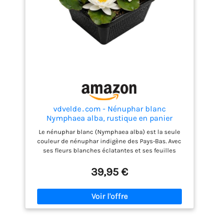
vdvelde․com - Nénuphar blanc
Nymphaea alba, rustique en panier
Le nénuphar blanc (Nymphaea alba) est la seule
couleur de nénuphar indigène des Pays-Bas. Avec
ses fleurs blanches éclatantes et ses feuilles
presque rondes, il apporte calme, ombre et beauté
à tout bassin. Il ouvre ses fleurs au lever du soleil et
39,95 €
les referme au coucher. Placez-le dans un endroit
ensoleillé à une profondeur de -10 à -100 cm
maximum, et vous en profiterez pendant de
nombreuses années. Cette plante aime le soleil et
pousse mieux avec au moins 6 heures de lumière