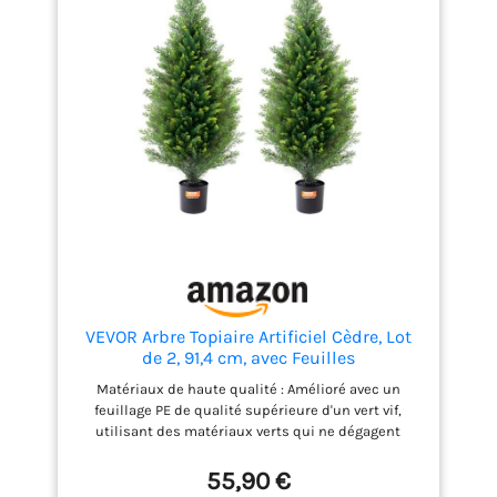
et de tailler chaque année au printemps pour une
floraison luxuriante. Assurez-vous de couper les
tiges de fleurs juste au-dessus du nouveau
feuillage pour maintenir la santé et la forme de la
plante. Lavandula angustifolia Munstead est le
choix parfait pour votre balcon ou terrasse, avec ses
magnifiques fleurs violettes et bleues et son
parfum aromatique, et reste résistante à l'hiver
toute l'année pour un plaisir durable. Lavandula
angustifolia Munstead est non seulement un
merveilleux ajout à votre jardin, mais contribue
aussi à un environnement plus sain en réduisant la
pollution de l'air et en favorisant la biodiversité.
VEVOR Arbre Topiaire Artificiel Cèdre, Lot
de 2, 91,4 cm, avec Feuilles
Supplémentaires et Pot, Feuilles
Matériaux de haute qualité : Amélioré avec un
Persistantes, Résistante aux UV, Ensemble
feuillage PE de qualité supérieure d'un vert vif,
Plante Artificielle pour Déco Intérieur
utilisant des matériaux verts qui ne dégagent
Extérieur
aucune mauvaise odeur et sont très réalistes.
Durable et résistant, il rivalise avec les plantes
55,90 €
naturelles, ajoutant une touche verte