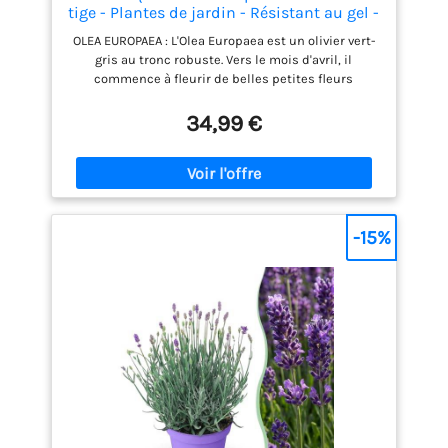
tige - Plantes de jardin - Résistant au gel -
Hauteur 80-100 cm - Pot 19 cm
OLEA EUROPAEA : L'Olea Europaea est un olivier vert-
gris au tronc robuste. Vers le mois d'avril, il
commence à fleurir de belles petites fleurs
blanches qui donneront beaucoup d'ambiance à
votre jardin ! Ce petit arbre est parfait pour donner
34,99 €
à votre jardin une ambiance méditerranéenne.
FUEILLAGE PERSISTANT : L'arbuste est à feuillage
persistant et conserve donc ses feuilles toute
l'année ! OLIVIER : disponibles dans de nombreuses
formes et tailles différentes, les oliviers égayent
votre jardin avec les tons chauds de la
-15%
Méditerranée espagnole ! ENTRETIEN : je nécessite
peu d’entretien, donnez-moi de l’eau de temps en
temps et du soleil tous les jours, et j’aurai tout ce
qu’il me faut. LIVRAISON : Cette plante a une hauteur
d'environ 80-90 cm. Notre emballage spécial
protège le palmier lorsqu'il est en livraison chez
vous !