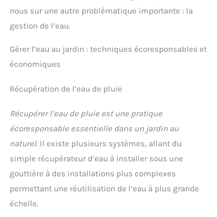
nutriment plantes aquatiques (8 g), plus une
notice détaillée et des conseils de plantation pour
nous sur une autre problématique importante : la
votre bassin. Depuis plus de 40 ans (depuis 1986),
gestion de l’eau.
votre référence pour des plantes cultivées sans
produits chimiques soignée dans notre pépinière
familiale. Nous cultivons nos plantes dans notre
Gérer l’eau au jardin : techniques écoresponsables et
pépinière et les emballons avec soin. Découvrez
économiques
notre gamme particulier de plantes et de cadeaux,
idéale à offrir ou à recevoir. Notre mission est de
rapprocher les personnes de la nature, plante après
Récupération de l’eau de pluie
plante.
Récupérer l’eau de pluie est une pratique
écoresponsable essentielle dans un jardin au
naturel
. Il existe plusieurs systèmes, allant du
simple récupérateur d’eau à installer sous une
gouttière à des installations plus complexes
permettant une réutilisation de l’eau à plus grande
échelle.