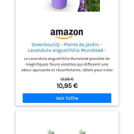
GreenboutiQ - Plante de jardin -
Lavandula angustifolia Munstead -
Lavande - Résistante à l'hiver - Violet - 1
La Lavandula angustifolia Munstead possède de
Plante - Pot 12cm - Hauteur 15-25cm
magnifiques fleurs violettes qui diffusent une
odeur apaisante et réconfortante, idéale pour créer
une atmosphère relaxante dans votre jardin ou sur
12,95 €
votre balcon. Cette plante parfumée attire
10,95 €
également les insectes bénéfiques, contribuant
ainsi à un environnement sain de jardin. Placez la
Lavandula angustifolia Munstead dans un coin
ensoleillé de votre jardin ou de votre terrasse pour
une atmosphère délicieusement parfumée; elle
prospère merveilleusement dans un beau pot et
attire aussi les papillons. Pour une meilleure
croissance de Lavandula angustifolia Munstead, il
est essentiel de la planter dans un sol bien drainé