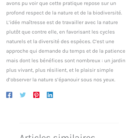
est divisé en sections et nécessite un assemblage
avons pu voir que cette pratique repose sur un
manuel. Après réception, des ajustements manuels
profond respect de la nature et de la biodiversité.
sont nécessaires pour rendre l'arbre plus dense
L’idée maîtresse est de travailler avec la nature
plutôt que contre elle, en favorisant les cycles
naturels et la diversité des espèces. C’est une
approche qui demande du temps et de la patience
mais dont les bénéfices sont nombreux : un jardin
plus vivant, plus résilient, et le plaisir simple
d’observer la nature s’épanouir sous nos yeux.
Articles similaires